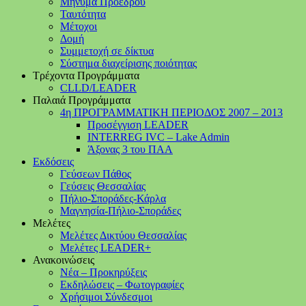
Μήνυμα Προέδρου
Ταυτότητα
Μέτοχοι
Δομή
Συμμετοχή σε δίκτυα
Σύστημα διαχείρισης ποιότητας
Τρέχοντα Προγράμματα
CLLD/LEADER
Παλαιά Προγράμματα
4η ΠΡΟΓΡΑΜΜΑΤΙΚΗ ΠΕΡΙΟΔΟΣ 2007 – 2013
Προσέγγιση LEADER
INTERREG IVC – Lake Admin
Άξονας 3 του ΠΑΑ
Εκδόσεις
Γεύσεων Πάθος
Γεύσεις Θεσσαλίας
Πήλιο-Σποράδες-Κάρλα
Μαγνησία-Πήλιο-Σποράδες
Μελέτες
Μελέτες Δικτύου Θεσσαλίας
Μελέτες LEADER+
Ανακοινώσεις
Νέα – Προκηρύξεις
Εκδηλώσεις – Φωτογραφίες
Χρήσιμοι Σύνδεσμοι