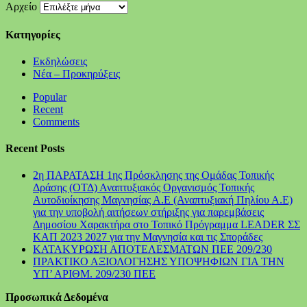
Αρχείο
Kατηγορίες
Εκδηλώσεις
Νέα – Προκηρύξεις
Popular
Recent
Comments
Recent Posts
2η ΠΑΡΑΤΑΣΗ 1ης Πρόσκλησης της Ομάδας Τοπικής
Δράσης (ΟΤΔ) Αναπτυξιακός Οργανισμός Τοπικής
Αυτοδιοίκησης Μαγνησίας Α.Ε (Αναπτυξιακή Πηλίου Α.Ε)
για την υποβολή αιτήσεων στήριξης για παρεμβάσεις
Δημοσίου Χαρακτήρα στο Τοπικό Πρόγραμμα LEADER ΣΣ
ΚΑΠ 2023 2027 για την Μαγνησία και τις Σποράδες
ΚΑΤΑΚΥΡΩΣΗ ΑΠΟΤΕΛΕΣΜΑΤΩΝ ΠΕΕ 209/230
ΠΡΑΚΤΙΚΟ ΑΞΙΟΛΟΓΗΣΗΣ ΥΠΟΨΗΦΙΩΝ ΓΙΑ ΤΗΝ
ΥΠ’ ΑΡΙΘΜ. 209/230 ΠΕΕ
Προσωπικά Δεδομένα