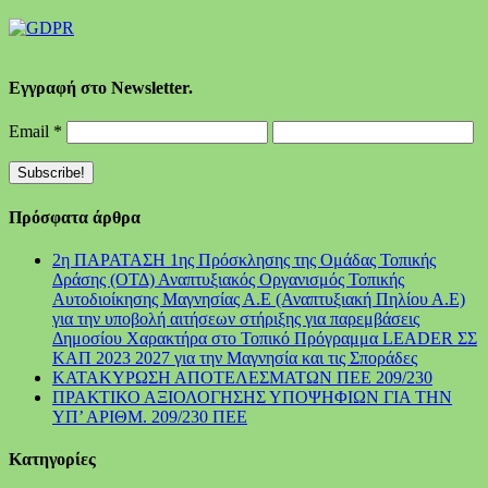
Εγγραφή στο Newsletter.
Email
*
Πρόσφατα άρθρα
2η ΠΑΡΑΤΑΣΗ 1ης Πρόσκλησης της Ομάδας Τοπικής
Δράσης (ΟΤΔ) Αναπτυξιακός Οργανισμός Τοπικής
Αυτοδιοίκησης Μαγνησίας Α.Ε (Αναπτυξιακή Πηλίου Α.Ε)
για την υποβολή αιτήσεων στήριξης για παρεμβάσεις
Δημοσίου Χαρακτήρα στο Τοπικό Πρόγραμμα LEADER ΣΣ
ΚΑΠ 2023 2027 για την Μαγνησία και τις Σποράδες
ΚΑΤΑΚΥΡΩΣΗ ΑΠΟΤΕΛΕΣΜΑΤΩΝ ΠΕΕ 209/230
ΠΡΑΚΤΙΚΟ ΑΞΙΟΛΟΓΗΣΗΣ ΥΠΟΨΗΦΙΩΝ ΓΙΑ ΤΗΝ
ΥΠ’ ΑΡΙΘΜ. 209/230 ΠΕΕ
Kατηγορίες