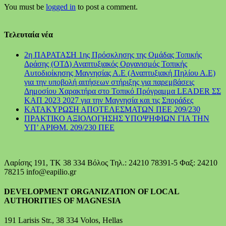
You must be
logged in
to post a comment.
Τελευταία νέα
2η ΠΑΡΑΤΑΣΗ 1ης Πρόσκλησης της Ομάδας Τοπικής
Δράσης (ΟΤΔ) Αναπτυξιακός Οργανισμός Τοπικής
Αυτοδιοίκησης Μαγνησίας Α.Ε (Αναπτυξιακή Πηλίου Α.Ε)
για την υποβολή αιτήσεων στήριξης για παρεμβάσεις
Δημοσίου Χαρακτήρα στο Τοπικό Πρόγραμμα LEADER ΣΣ
ΚΑΠ 2023 2027 για την Μαγνησία και τις Σποράδες
ΚΑΤΑΚΥΡΩΣΗ ΑΠΟΤΕΛΕΣΜΑΤΩΝ ΠΕΕ 209/230
ΠΡΑΚΤΙΚΟ ΑΞΙΟΛΟΓΗΣΗΣ ΥΠΟΨΗΦΙΩΝ ΓΙΑ ΤΗΝ
ΥΠ’ ΑΡΙΘΜ. 209/230 ΠΕΕ
Λαρίσης 191, ΤΚ 38 334 Βόλος Τηλ.: 24210 78391-5 Φαξ: 24210
78215 info@eapilio.gr
DEVELOPMENT ORGANIZATION OF LOCAL
AUTHORITIES OF MAGNESIA
191 Larisis Str., 38 334 Volos, Hellas