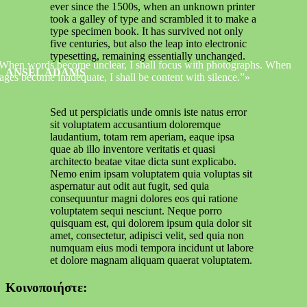
ever since the 1500s, when an unknown printer
took a galley of type and scrambled it to make a
type specimen book. It has survived not only
five centuries, but also the leap into electronic
typesetting, remaining essentially unchanged.
When words become unclear, I shall focus with photographs. When
ANSEL ADAMS
ages become inadequate, I shall be content with silence.”
Sed ut perspiciatis unde omnis iste natus error
sit voluptatem accusantium doloremque
laudantium, totam rem aperiam, eaque ipsa
quae ab illo inventore veritatis et quasi
architecto beatae vitae dicta sunt explicabo.
Nemo enim ipsam voluptatem quia voluptas sit
aspernatur aut odit aut fugit, sed quia
consequuntur magni dolores eos qui ratione
voluptatem sequi nesciunt. Neque porro
quisquam est, qui dolorem ipsum quia dolor sit
amet, consectetur, adipisci velit, sed quia non
numquam eius modi tempora incidunt ut labore
et dolore magnam aliquam quaerat voluptatem.
Κοινοποιήστε: