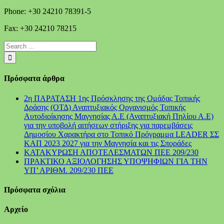
Phone: +30 24210 78391-5
Fax: +30 24210 78215
Πρόσφατα άρθρα
2η ΠΑΡΑΤΑΣΗ 1ης Πρόσκλησης της Ομάδας Τοπικής
Δράσης (ΟΤΔ) Αναπτυξιακός Οργανισμός Τοπικής
Αυτοδιοίκησης Μαγνησίας Α.Ε (Αναπτυξιακή Πηλίου Α.Ε)
για την υποβολή αιτήσεων στήριξης για παρεμβάσεις
Δημοσίου Χαρακτήρα στο Τοπικό Πρόγραμμα LEADER ΣΣ
ΚΑΠ 2023 2027 για την Μαγνησία και τις Σποράδες
ΚΑΤΑΚΥΡΩΣΗ ΑΠΟΤΕΛΕΣΜΑΤΩΝ ΠΕΕ 209/230
ΠΡΑΚΤΙΚΟ ΑΞΙΟΛΟΓΗΣΗΣ ΥΠΟΨΗΦΙΩΝ ΓΙΑ ΤΗΝ
ΥΠ’ ΑΡΙΘΜ. 209/230 ΠΕΕ
Πρόσφατα σχόλια
Αρχείο