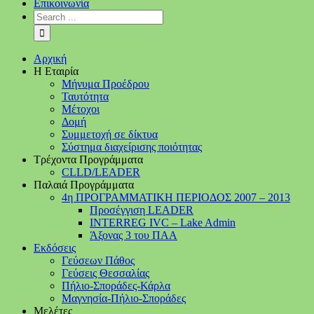
Επικοινωνία
Αρχική
Η Εταιρία
Μήνυμα Προέδρου
Ταυτότητα
Μέτοχοι
Δομή
Συμμετοχή σε δίκτυα
Σύστημα διαχείρισης ποιότητας
Τρέχοντα Προγράμματα
CLLD/LEADER
Παλαιά Προγράμματα
4η ΠΡΟΓΡΑΜΜΑΤΙΚΗ ΠΕΡΙΟΔΟΣ 2007 – 2013
Προσέγγιση LEADER
INTERREG IVC – Lake Admin
Άξονας 3 του ΠΑΑ
Εκδόσεις
Γεύσεων Πάθος
Γεύσεις Θεσσαλίας
Πήλιο-Σποράδες-Κάρλα
Μαγνησία-Πήλιο-Σποράδες
Μελέτες