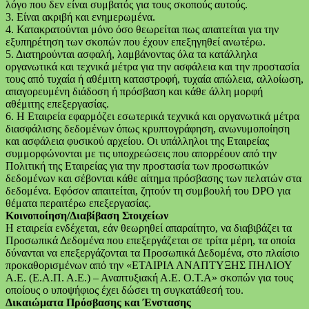
λόγο που δεν είναι συμβατός για τους σκοπούς αυτούς.
3. Είναι ακριβή και ενημερωμένα.
4. Κατακρατούνται μόνο όσο θεωρείται πως απαιτείται για την
εξυπηρέτηση των σκοπών που έχουν επεξηγηθεί ανωτέρω.
5. Διατηρούνται ασφαλή, λαμβάνοντας όλα τα κατάλληλα
οργανωτικά και τεχνικά μέτρα για την ασφάλεια και την προστασία
τους από τυχαία ή αθέμιτη καταστροφή, τυχαία απώλεια, αλλοίωση,
απαγορευμένη διάδοση ή πρόσβαση και κάθε άλλη μορφή
αθέμιτης επεξεργασίας.
6. Η Εταιρεία εφαρμόζει εσωτερικά τεχνικά και οργανωτικά μέτρα
διασφάλισης δεδομένων όπως κρυπτογράφηση, ανωνυμοποίηση
και ασφάλεια φυσικού αρχείου. Οι υπάλληλοι της Εταιρείας
συμμορφώνονται με τις υποχρεώσεις που απορρέουν από την
Πολιτική της Εταιρείας για την προστασία των προσωπικών
δεδομένων και σέβονται κάθε αίτημα πρόσβασης των πελατών στα
δεδομένα. Εφόσον απαιτείται, ζητούν τη συμβουλή του DPO για
θέματα περαιτέρω επεξεργασίας.
Κοινοποίηση/Διαβίβαση Στοιχείων
Η εταιρεία ενδέχεται, εάν θεωρηθεί απαραίτητο, να διαβιβάζει τα
Προσωπικά Δεδομένα που επεξεργάζεται σε τρίτα μέρη, τα οποία
δύνανται να επεξεργάζονται τα Προσωπικά Δεδομένα, στο πλαίσιο
προκαθορισμένων από την «ΕΤΑΙΡΙΑ ΑΝΑΠΤΥΞΗΣ ΠΗΛΙΟΥ
Α.Ε. (Ε.Α.Π. Α.Ε.) – Αναπτυξιακή Α.Ε. Ο.Τ.Α» σκοπών για τους
οποίους ο υποψήφιος έχει δώσει τη συγκατάθεσή του.
Δικαιώματα Πρόσβασης και Ένστασης