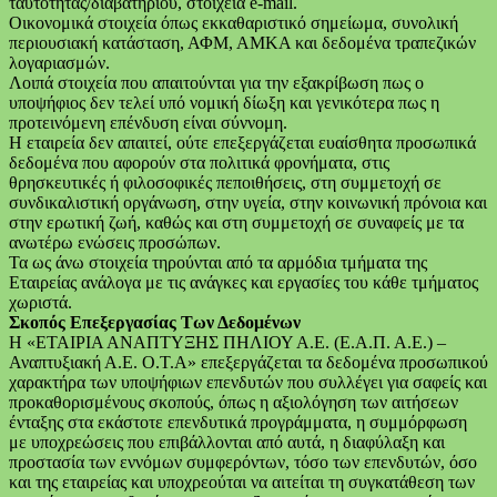
ταυτότητας/διαβατηρίου, στοιχεία e-mail.
Οικονομικά στοιχεία όπως εκκαθαριστικό σημείωμα, συνολική
περιουσιακή κατάσταση, ΑΦΜ, ΑΜΚΑ και δεδομένα τραπεζικών
λογαριασμών.
Λοιπά στοιχεία που απαιτούνται για την εξακρίβωση πως ο
υποψήφιος δεν τελεί υπό νομική δίωξη και γενικότερα πως η
προτεινόμενη επένδυση είναι σύννομη.
Η εταιρεία δεν απαιτεί, ούτε επεξεργάζεται ευαίσθητα προσωπικά
δεδομένα που αφορούν στα πολιτικά φρονήματα, στις
θρησκευτικές ή φιλοσοφικές πεποιθήσεις, στη συμμετοχή σε
συνδικαλιστική οργάνωση, στην υγεία, στην κοινωνική πρόνοια και
στην ερωτική ζωή, καθώς και στη συμμετοχή σε συναφείς με τα
ανωτέρω ενώσεις προσώπων.
Τα ως άνω στοιχεία τηρούνται από τα αρμόδια τμήματα της
Εταιρείας ανάλογα με τις ανάγκες και εργασίες του κάθε τμήματος
χωριστά.
Σκοπός Επεξεργασίας Των Δεδομένων
Η «ΕΤΑΙΡΙΑ ΑΝΑΠΤΥΞΗΣ ΠΗΛΙΟΥ Α.Ε. (Ε.Α.Π. Α.Ε.) –
Αναπτυξιακή Α.Ε. Ο.Τ.Α» επεξεργάζεται τα δεδομένα προσωπικού
χαρακτήρα των υποψήφιων επενδυτών που συλλέγει για σαφείς και
προκαθορισμένους σκοπούς, όπως η αξιολόγηση των αιτήσεων
ένταξης στα εκάστοτε επενδυτικά προγράμματα, η συμμόρφωση
με υποχρεώσεις που επιβάλλονται από αυτά, η διαφύλαξη και
προστασία των εννόμων συμφερόντων, τόσο των επενδυτών, όσο
και της εταιρείας και υποχρεούται να αιτείται τη συγκατάθεση των