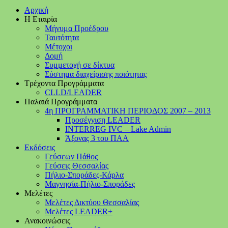
Αρχική
Η Εταιρία
Μήνυμα Προέδρου
Ταυτότητα
Μέτοχοι
Δομή
Συμμετοχή σε δίκτυα
Σύστημα διαχείρισης ποιότητας
Τρέχοντα Προγράμματα
CLLD/LEADER
Παλαιά Προγράμματα
4η ΠΡΟΓΡΑΜΜΑΤΙΚΗ ΠΕΡΙΟΔΟΣ 2007 – 2013
Προσέγγιση LEADER
INTERREG IVC – Lake Admin
Άξονας 3 του ΠΑΑ
Εκδόσεις
Γεύσεων Πάθος
Γεύσεις Θεσσαλίας
Πήλιο-Σποράδες-Κάρλα
Μαγνησία-Πήλιο-Σποράδες
Μελέτες
Μελέτες Δικτύου Θεσσαλίας
Μελέτες LEADER+
Ανακοινώσεις