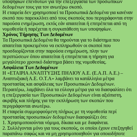
υποψήφιων επενδυτών για την επεξεργασία των προσωπικών
δεδομένων τους για τον ανωτέρω σκοπό.
Η εταιρεία δεν χρησιμοποιεί τα Προσωπικά Δεδομένα για κανέναν
σκοπό που παρεκκλίνει από τους σκοπούς που περιγράφονται στην
παρούσα ενημέρωση, εκτός εάν απαιτείται ή επιτρέπεται από τη
νομοθεσία ή παρέχεται η συγκατάθεση των υποψηφίων.
Χρόνος Τήρησης Των Δεδομένων
Τα Προσωπικά Δεδομένα θα τηρούνται για το διάστημα που
απαιτείται προκειμένου να εκπληρωθούν οι σκοποί που
προσδιορίζονται στην παρούσα ενημέρωση, πλην των
περιπτώσεων όπου απαιτείται ή επιτρέπεται η τήρηση για
μεγαλύτερο χρονικό διάστημα βάσει της νομοθεσίας.
Ασφάλεια Των Δεδομένων
Η «ΕΤΑΙΡΙΑ ΑΝΑΠΤΥΞΗΣ ΠΗΛΙΟΥ Α.Ε. (Ε.Α.Π. Α.Ε.) –
Αναπτυξιακή Α.Ε. Ο.Τ.Α» λαμβάνει τα κατάλληλα μέτρα
προστασίας και ασφάλειας των Προσωπικών Δεδομένων.
Περαιτέρω, λαμβάνει όλα τα εύλογα μέτρα για να διασφαλίσει ότι
η επεξεργασία των Προσωπικών Δεδομένων είναι αξιόπιστη,
ακριβής και πλήρης για την εκπλήρωση των σκοπών που
περιγράφονται ανωτέρω.
Η εταιρεία συμμορφούμενη πλήρως με τη νομοθεσία περί
προστασίας προσωπικών δεδομένων διασφαλίζει ότι:
1. Χρησιμοποιούνται νόμιμα, δίκαια και με διαφάνεια.
2. Συλλέγονται μόνο για τους σκοπούς, οι οποίοι έχουν επεξηγηθεί
παραπάνω σαφώς και να μη χρησιμοποιηθούν για οποιοδήποτε