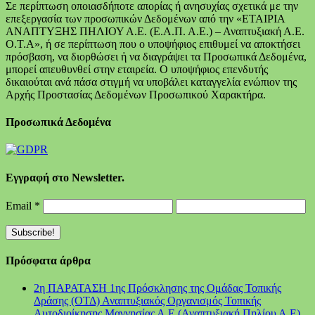
Σε περίπτωση οποιασδήποτε απορίας ή ανησυχίας σχετικά με την
επεξεργασία των προσωπικών Δεδομένων από την «ΕΤΑΙΡΙΑ
ΑΝΑΠΤΥΞΗΣ ΠΗΛΙΟΥ Α.Ε. (Ε.Α.Π. Α.Ε.) – Αναπτυξιακή Α.Ε.
Ο.Τ.Α», ή σε περίπτωση που ο υποψήφιος επιθυμεί να αποκτήσει
πρόσβαση, να διορθώσει ἠ να διαγράψει τα Προσωπικά Δεδομένα,
μπορεί απευθυνθεί στην εταιρεία. Ο υποψήφιος επενδυτής
δικαιούται ανά πάσα στιγμή να υποβάλει καταγγελία ενώπιον της
Αρχής Προστασίας Δεδομένων Προσωπικού Χαρακτήρα.
Προσωπικά Δεδομένα
Εγγραφή στο Newsletter.
Email
*
Πρόσφατα άρθρα
2η ΠΑΡΑΤΑΣΗ 1ης Πρόσκλησης της Ομάδας Τοπικής
Δράσης (ΟΤΔ) Αναπτυξιακός Οργανισμός Τοπικής
Αυτοδιοίκησης Μαγνησίας Α.Ε (Αναπτυξιακή Πηλίου Α.Ε)