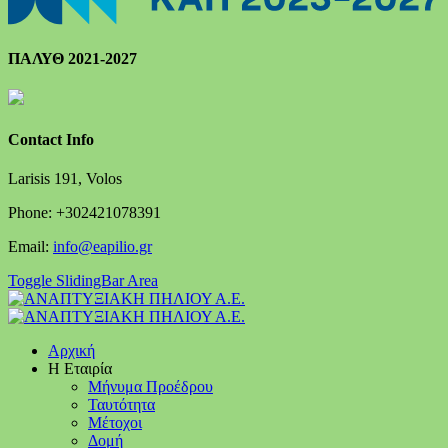
ΠΑΛΥΘ 2021-2027
Contact Info
Larisis 191, Volos
Phone: +302421078391
Email:
info@eapilio.gr
Toggle SlidingBar Area
Αρχική
Η Εταιρία
Μήνυμα Προέδρου
Ταυτότητα
Μέτοχοι
Δομή