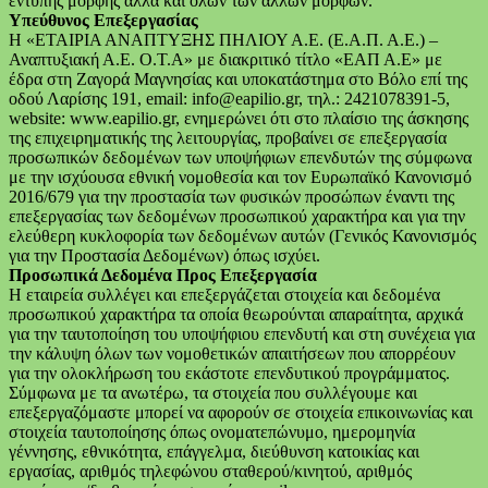
έντυπης μορφής αλλά και όλων των άλλων μορφών.
Υπεύθυνος Επεξεργασίας
Η «ΕΤΑΙΡΙΑ ΑΝΑΠΤΥΞΗΣ ΠΗΛΙΟΥ Α.Ε. (Ε.Α.Π. Α.Ε.) –
Αναπτυξιακή Α.Ε. Ο.Τ.Α» με διακριτικό τίτλο «ΕΑΠ Α.Ε» με
έδρα στη Ζαγορά Μαγνησίας και υποκατάστημα στο Βόλο επί της
οδού Λαρίσης 191, email: info@eapilio.gr, τηλ.: 2421078391-5,
website: www.eapilio.gr, ενημερώνει ότι στο πλαίσιο της άσκησης
της επιχειρηματικής της λειτουργίας, προβαίνει σε επεξεργασία
προσωπικών δεδομένων των υποψήφιων επενδυτών της σύμφωνα
με την ισχύουσα εθνική νομοθεσία και τον Ευρωπαϊκό Κανονισμό
2016/679 για την προστασία των φυσικών προσώπων έναντι της
επεξεργασίας των δεδομένων προσωπικού χαρακτήρα και για την
ελεύθερη κυκλοφορία των δεδομένων αυτών (Γενικός Κανονισμός
για την Προστασία Δεδομένων) όπως ισχύει.
Προσωπικά Δεδομένα Προς Επεξεργασία
Η εταιρεία συλλέγει και επεξεργάζεται στοιχεία και δεδομένα
προσωπικού χαρακτήρα τα οποία θεωρούνται απαραίτητα, αρχικά
για την ταυτοποίηση του υποψήφιου επενδυτή και στη συνέχεια για
την κάλυψη όλων των νομοθετικών απαιτήσεων που απορρέουν
για την ολοκλήρωση του εκάστοτε επενδυτικού προγράμματος.
Σύμφωνα με τα ανωτέρω, τα στοιχεία που συλλέγουμε και
επεξεργαζόμαστε μπορεί να αφορούν σε στοιχεία επικοινωνίας και
στοιχεία ταυτοποίησης όπως ονοματεπώνυμο, ημερομηνία
γέννησης, εθνικότητα, επάγγελμα, διεύθυνση κατοικίας και
εργασίας, αριθμός τηλεφώνου σταθερού/κινητού, αριθμός