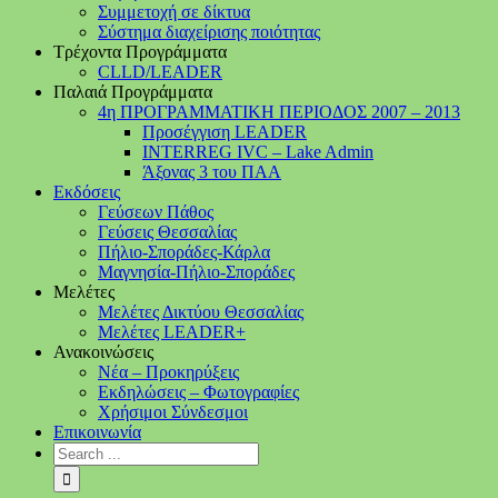
Συμμετοχή σε δίκτυα
Σύστημα διαχείρισης ποιότητας
Τρέχοντα Προγράμματα
CLLD/LEADER
Παλαιά Προγράμματα
4η ΠΡΟΓΡΑΜΜΑΤΙΚΗ ΠΕΡΙΟΔΟΣ 2007 – 2013
Προσέγγιση LEADER
INTERREG IVC – Lake Admin
Άξονας 3 του ΠΑΑ
Εκδόσεις
Γεύσεων Πάθος
Γεύσεις Θεσσαλίας
Πήλιο-Σποράδες-Κάρλα
Μαγνησία-Πήλιο-Σποράδες
Μελέτες
Μελέτες Δικτύου Θεσσαλίας
Μελέτες LEADER+
Ανακοινώσεις
Νέα – Προκηρύξεις
Εκδηλώσεις – Φωτογραφίες
Χρήσιμοι Σύνδεσμοι
Επικοινωνία