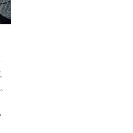
ς
ου
ν
ος
ς
η