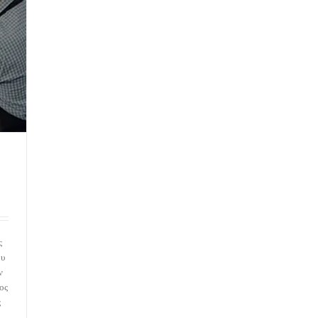
ς
ου
ν
ος
ς