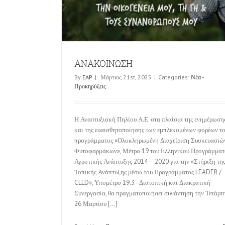
ΑΝΑΚΟΙΝΩΣΗ
By
EAP
|
Μάρτιος 21st, 2025
|
Categories:
Νέα -
Προκηρύξεις
Η Αναπτυξιακή Πηλίου Α.Ε. στα πλαίσια της ενημέρωση
και της ευαισθητοποίησης των εμπλεκομένων φορέων τ
προγράμματος «Ολοκληρωμένη Διαχείριση Συσκευασιώ
Φυτοφαρμάκων», Μέτρο 19 του Ελληνικού Προγράμματ
Αγροτικής Ανάπτυξης 2014 – 2020 για την «Στήριξη τη
Τοπικής Ανάπτυξης μέσω του Προγράμματος LEADER /
CLLD», Υπομέτρο 19.3 - Διατοπική και Διακρατική
Συνεργασία, θα πραγματοποιήσει συνάντηση την Τετάρτ
26 Μαρτίου [...]