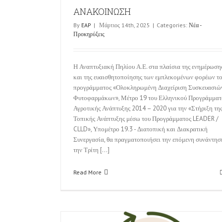
ΑΝΑΚΟΙΝΩΣΗ
By
EAP
|
Μάρτιος 14th, 2025
|
Categories:
Νέα -
Προκηρύξεις
Η Αναπτυξιακή Πηλίου Α.Ε. στα πλαίσια της ενημέρωση
και της ευαισθητοποίησης των εμπλεκομένων φορέων τ
προγράμματος «Ολοκληρωμένη Διαχείριση Συσκευασιώ
Φυτοφαρμάκων», Μέτρο 19 του Ελληνικού Προγράμματ
Αγροτικής Ανάπτυξης 2014 – 2020 για την «Στήριξη τη
Τοπικής Ανάπτυξης μέσω του Προγράμματος LEADER /
CLLD», Υπομέτρο 19.3 - Διατοπική και Διακρατική
Συνεργασία, θα πραγματοποιήσει την επόμενη συνάντησ
την Τρίτη [...]
Read More