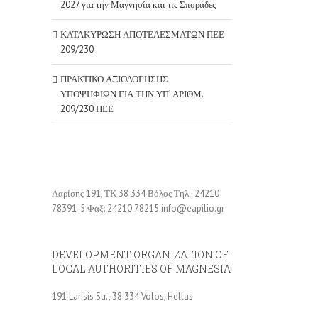
2027 για την Μαγνησία και τις Σποράδες
ΚΑΤΑΚΥΡΩΣΗ ΑΠΟΤΕΛΕΣΜΑΤΩΝ ΠΕΕ
209/230
ΠΡΑΚΤΙΚΟ ΑΞΙΟΛΟΓΗΣΗΣ
ΥΠΟΨΗΦΙΩΝ ΓΙΑ ΤΗΝ ΥΠ’ ΑΡΙΘΜ.
209/230 ΠΕΕ
Λαρίσης 191, ΤΚ 38 334 Βόλος Τηλ.: 24210
78391-5 Φαξ: 24210 78215 info@eapilio.gr
DEVELOPMENT ORGANIZATION OF
LOCAL AUTHORITIES OF MAGNESIA
191 Larisis Str., 38 334 Volos, Hellas