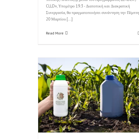
CLLD», Υπομέτρο 19.3 - Διατοπική και Διακρατική
Συνεργασία, θα πραγματοποιήσει συνάντηση την Πέμπτ
20 Μαρτίου [...]
Read More