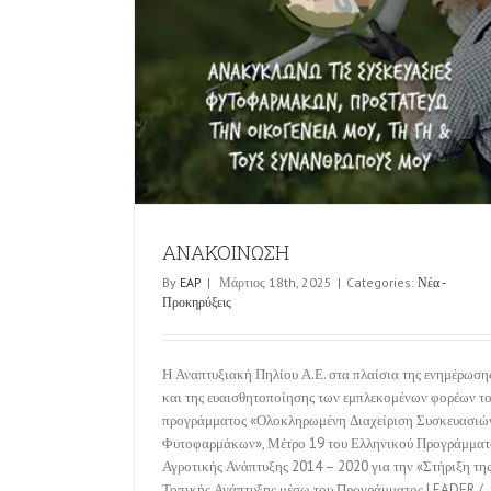
ΑΝΑΚΟΙΝΩΣΗ
By
EAP
|
Μάρτιος 18th, 2025
|
Categories:
Νέα -
Προκηρύξεις
Η Αναπτυξιακή Πηλίου Α.Ε. στα πλαίσια της ενημέρωση
και της ευαισθητοποίησης των εμπλεκομένων φορέων τ
προγράμματος «Ολοκληρωμένη Διαχείριση Συσκευασιώ
Φυτοφαρμάκων», Μέτρο 19 του Ελληνικού Προγράμματ
Αγροτικής Ανάπτυξης 2014 – 2020 για την «Στήριξη τη
Τοπικής Ανάπτυξης μέσω του Προγράμματος LEADER /