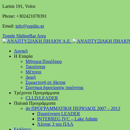
Larisis 191, Volos
Phone: +302421078391
Email:
info@eapilio.gr
Toggle SlidingBar Area
Αρχική
Η Εταιρία
Μήνυμα Προέδρου
Ταυτότητα
Μέτοχοι
Δομή
Συμμετοχή σε δίκτυα
Σύστημα διαχείρισης ποιότητας
Τρέχοντα Προγράμματα
CLLD/LEADER
Παλαιά Προγράμματα
4η ΠΡΟΓΡΑΜΜΑΤΙΚΗ ΠΕΡΙΟΔΟΣ 2007 – 2013
Προσέγγιση LEADER
INTERREG IVC – Lake Admin
Άξονας 3 του ΠΑΑ
Εκδόσεις