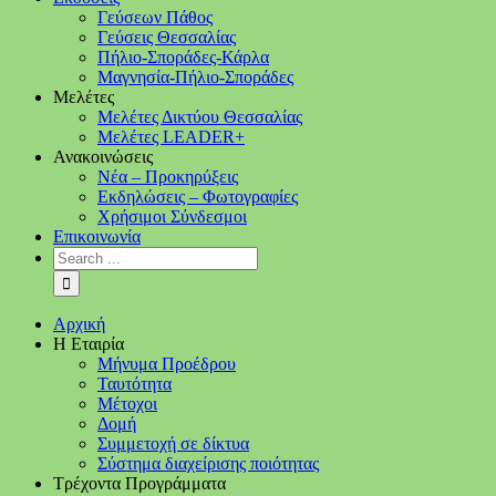
Γεύσεων Πάθος
Γεύσεις Θεσσαλίας
Πήλιο-Σποράδες-Κάρλα
Μαγνησία-Πήλιο-Σποράδες
Μελέτες
Μελέτες Δικτύου Θεσσαλίας
Μελέτες LEADER+
Ανακοινώσεις
Νέα – Προκηρύξεις
Εκδηλώσεις – Φωτογραφίες
Χρήσιμοι Σύνδεσμοι
Επικοινωνία
Αρχική
Η Εταιρία
Μήνυμα Προέδρου
Ταυτότητα
Μέτοχοι
Δομή
Συμμετοχή σε δίκτυα
Σύστημα διαχείρισης ποιότητας
Τρέχοντα Προγράμματα