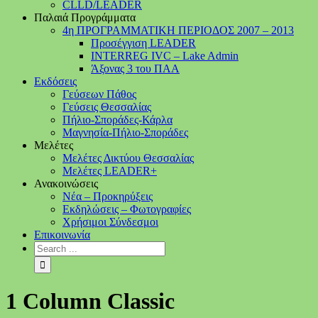
CLLD/LEADER
Παλαιά Προγράμματα
4η ΠΡΟΓΡΑΜΜΑΤΙΚΗ ΠΕΡΙΟΔΟΣ 2007 – 2013
Προσέγγιση LEADER
INTERREG IVC – Lake Admin
Άξονας 3 του ΠΑΑ
Εκδόσεις
Γεύσεων Πάθος
Γεύσεις Θεσσαλίας
Πήλιο-Σποράδες-Κάρλα
Μαγνησία-Πήλιο-Σποράδες
Μελέτες
Μελέτες Δικτύου Θεσσαλίας
Μελέτες LEADER+
Ανακοινώσεις
Νέα – Προκηρύξεις
Εκδηλώσεις – Φωτογραφίες
Χρήσιμοι Σύνδεσμοι
Επικοινωνία
1 Column Classic