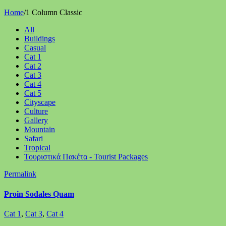
Home
/
1 Column Classic
All
Buildings
Casual
Cat 1
Cat 2
Cat 3
Cat 4
Cat 5
Cityscape
Culture
Gallery
Mountain
Safari
Tropical
Τουριστικά Πακέτα - Tourist Packages
Permalink
Proin Sodales Quam
Cat 1
,
Cat 3
,
Cat 4