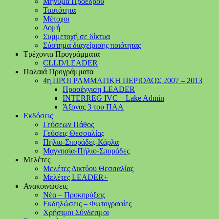
Μήνυμα Προέδρου
Ταυτότητα
Μέτοχοι
Δομή
Συμμετοχή σε δίκτυα
Σύστημα διαχείρισης ποιότητας
Τρέχοντα Προγράμματα
CLLD/LEADER
Παλαιά Προγράμματα
4η ΠΡΟΓΡΑΜΜΑΤΙΚΗ ΠΕΡΙΟΔΟΣ 2007 – 2013
Προσέγγιση LEADER
INTERREG IVC – Lake Admin
Άξονας 3 του ΠΑΑ
Εκδόσεις
Γεύσεων Πάθος
Γεύσεις Θεσσαλίας
Πήλιο-Σποράδες-Κάρλα
Μαγνησία-Πήλιο-Σποράδες
Μελέτες
Μελέτες Δικτύου Θεσσαλίας
Μελέτες LEADER+
Ανακοινώσεις
Νέα – Προκηρύξεις
Εκδηλώσεις – Φωτογραφίες
Χρήσιμοι Σύνδεσμοι