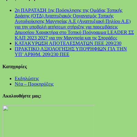
2η ΠΑΡΑΤΑΣΗ 1ης Πρόσκλησης της Ομάδας Τοπικής
Δράσης (ΟΤΔ) Αναπτυξιακός Οργανισμός Τοπικής
Αυτοδιοίκησης Μαγνησίας Α.Ε (Αναπτυξιακή Πηλίου Α.Ε)
για την υποβολή αιτήσεων στήριξης για παρεμβάσεις
Δημοσίου Χαρακτήρα στο Τοπικό Πρόγραμμα LEADER ΣΣ
ΚΑΠ 2023 2027 για την Μαγνησία και τις Σποράδες
ΚΑΤΑΚΥΡΩΣΗ ΑΠΟΤΕΛΕΣΜΑΤΩΝ ΠΕΕ 209/230
ΠΡΑΚΤΙΚΟ ΑΞΙΟΛΟΓΗΣΗΣ ΥΠΟΨΗΦΙΩΝ ΓΙΑ ΤΗΝ
ΥΠ’ ΑΡΙΘΜ. 209/230 ΠΕΕ
Kατηγορίες
Εκδηλώσεις
Νέα – Προκηρύξεις
Ακολουθήστε μας: