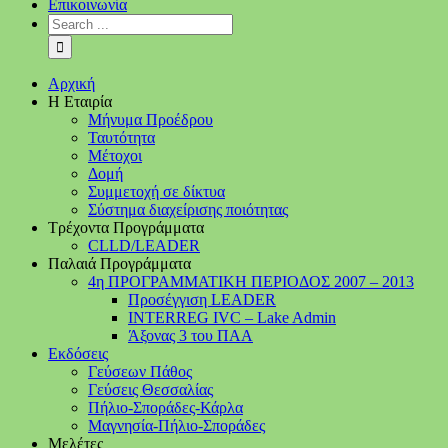
Επικοινωνία
Αρχική
Η Εταιρία
Μήνυμα Προέδρου
Ταυτότητα
Μέτοχοι
Δομή
Συμμετοχή σε δίκτυα
Σύστημα διαχείρισης ποιότητας
Τρέχοντα Προγράμματα
CLLD/LEADER
Παλαιά Προγράμματα
4η ΠΡΟΓΡΑΜΜΑΤΙΚΗ ΠΕΡΙΟΔΟΣ 2007 – 2013
Προσέγγιση LEADER
INTERREG IVC – Lake Admin
Άξονας 3 του ΠΑΑ
Εκδόσεις
Γεύσεων Πάθος
Γεύσεις Θεσσαλίας
Πήλιο-Σποράδες-Κάρλα
Μαγνησία-Πήλιο-Σποράδες
Μελέτες