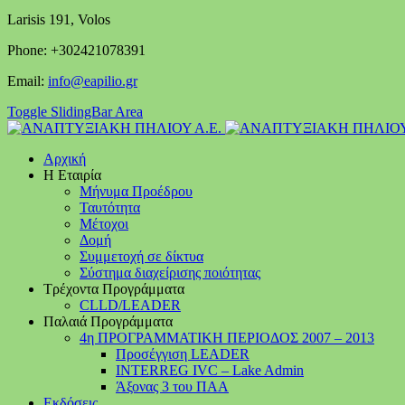
Larisis 191, Volos
Phone: +302421078391
Email:
info@eapilio.gr
Toggle SlidingBar Area
Αρχική
Η Εταιρία
Μήνυμα Προέδρου
Ταυτότητα
Μέτοχοι
Δομή
Συμμετοχή σε δίκτυα
Σύστημα διαχείρισης ποιότητας
Τρέχοντα Προγράμματα
CLLD/LEADER
Παλαιά Προγράμματα
4η ΠΡΟΓΡΑΜΜΑΤΙΚΗ ΠΕΡΙΟΔΟΣ 2007 – 2013
Προσέγγιση LEADER
INTERREG IVC – Lake Admin
Άξονας 3 του ΠΑΑ
Εκδόσεις