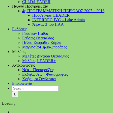
CLLD/LEADER
Παλαιά Προγράμματα
4η ΠΡΟΓΡΑΜΜΑΤΙΚΗ ΠΕΡΙΟΔΟΣ 2007 – 2013
Προσέγγιση LEADER
INTERREG IVC – Lake Admin
Άξονας 3 του ΠΑΑ
Εκδόσεις
Γεύσεων Πάθος
Γεύσεις Θεσσαλίας
Πήλιο-Σποράδες-Κάρλα
Μαγνησία-Πήλιο-Σποράδες
Μελέτες
Μελέτες Δικτύου Θεσσαλίας
Μελέτες LEADER+
Ανακοινώσεις
Νέα – Προκηρύξεις
Εκδηλώσεις – Φωτογραφίες
Χρήσιμοι Σύνδεσμοι
Επικοινωνία
Loading...