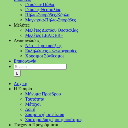
Γεύσεων Πάθος
Γεύσεις Θεσσαλίας
Πήλιο-Σποράδες-Κάρλα
Μαγνησία-Πήλιο-Σποράδες
Μελέτες
Μελέτες Δικτύου Θεσσαλίας
Μελέτες LEADER+
Ανακοινώσεις
Νέα – Προκηρύξεις
Εκδηλώσεις – Φωτογραφίες
Χρήσιμοι Σύνδεσμοι
Επικοινωνία
Αρχική
Η Εταιρία
Μήνυμα Προέδρου
Ταυτότητα
Μέτοχοι
Δομή
Συμμετοχή σε δίκτυα
Σύστημα διαχείρισης ποιότητας
Τρέχοντα Προγράμματα