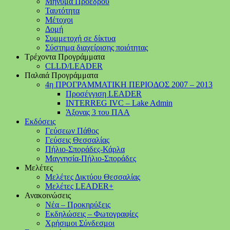
Μήνυμα Προέδρου
Ταυτότητα
Μέτοχοι
Δομή
Συμμετοχή σε δίκτυα
Σύστημα διαχείρισης ποιότητας
Τρέχοντα Προγράμματα
CLLD/LEADER
Παλαιά Προγράμματα
4η ΠΡΟΓΡΑΜΜΑΤΙΚΗ ΠΕΡΙΟΔΟΣ 2007 – 2013
Προσέγγιση LEADER
INTERREG IVC – Lake Admin
Άξονας 3 του ΠΑΑ
Εκδόσεις
Γεύσεων Πάθος
Γεύσεις Θεσσαλίας
Πήλιο-Σποράδες-Κάρλα
Μαγνησία-Πήλιο-Σποράδες
Μελέτες
Μελέτες Δικτύου Θεσσαλίας
Μελέτες LEADER+
Ανακοινώσεις
Νέα – Προκηρύξεις
Εκδηλώσεις – Φωτογραφίες
Χρήσιμοι Σύνδεσμοι