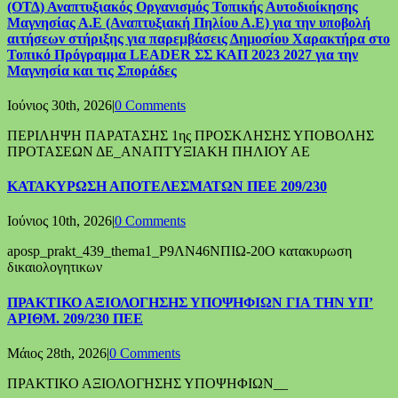
(ΟΤΔ) Αναπτυξιακός Οργανισμός Τοπικής Αυτοδιοίκησης
Μαγνησίας Α.Ε (Αναπτυξιακή Πηλίου Α.Ε) για την υποβολή
αιτήσεων στήριξης για παρεμβάσεις Δημοσίου Χαρακτήρα στο
Τοπικό Πρόγραμμα LEADER ΣΣ ΚΑΠ 2023 2027 για την
Μαγνησία και τις Σποράδες
Ιούνιος 30th, 2026
|
0 Comments
ΠΕΡΙΛΗΨΗ ΠΑΡΑΤΑΣΗΣ 1ης ΠΡΟΣΚΛΗΣΗΣ ΥΠΟΒΟΛΗΣ
ΠΡΟΤΑΣΕΩΝ ΔΕ_ΑΝΑΠΤΥΞΙΑΚΗ ΠΗΛΙΟΥ ΑΕ
ΚΑΤΑΚΥΡΩΣΗ ΑΠΟΤΕΛΕΣΜΑΤΩΝ ΠΕΕ 209/230
Ιούνιος 10th, 2026
|
0 Comments
aposp_prakt_439_thema1_Ρ9ΛΝ46ΝΠΙΩ-20Ο κατακυρωση
δικαιολογητικων
ΠΡΑΚΤΙΚΟ ΑΞΙΟΛΟΓΗΣΗΣ ΥΠΟΨΗΦΙΩΝ ΓΙΑ ΤΗΝ ΥΠ’
ΑΡΙΘΜ. 209/230 ΠΕΕ
Μάιος 28th, 2026
|
0 Comments
ΠΡΑΚΤΙΚΟ ΑΞΙΟΛΟΓΗΣΗΣ ΥΠΟΨΗΦΙΩΝ__