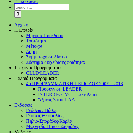
Επικοινωνία
Αρχική
Η Εταιρία
Μήνυμα Προέδρου
Ταυτότητα
Μέτοχοι
Δομή
Συμμετοχή σε δίκτυα
Σύστημα διαχείρισης ποιότητας
Τρέχοντα Προγράμματα
CLLD/LEADER
Παλαιά Προγράμματα
4η ΠΡΟΓΡΑΜΜΑΤΙΚΗ ΠΕΡΙΟΔΟΣ 2007 – 2013
Προσέγγιση LEADER
INTERREG IVC – Lake Admin
Άξονας 3 του ΠΑΑ
Εκδόσεις
Γεύσεων Πάθος
Γεύσεις Θεσσαλίας
Πήλιο-Σποράδες-Κάρλα
Μαγνησία-Πήλιο-Σποράδες
Μελέτες