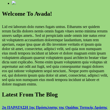
Welcome To Avada!
Lid est laborum dolo rumes fugats untras. Etharums ser quidem
rerum facilis dolores nemis omnis fugats vitaes nemo minima rerums
unsers sadips amets.. Sed ut perspiciatis unde omnis iste natus error
sit voluptatem accusantium doloremque laudantium, totam rem
aperiam, eaque ipsa quae ab illo inventore veritatis et ipsum quia
dolor sit amet, consectetur, adipisci velit, sed quia non numquam
eius modi tempora incidunt ut labore et dolore magnam enim ipsam
voluptatem aliquam quaerat voluptatem quasi architecto beatae vitae
dicta sunt explicabo. Nemo enim ipsam voluptatem quia voluptas sit
aspernatur aut odit aut fugit, sed quia consequuntur magni dolores
eos qui ratione voluptatem sequi nesciunt.. Neque porro quisquam
est, qui dolorem ipsum quia dolor sit amet, consectetur, adipisci velit,
sed quia non numquam eius modi tempora incidunt ut labore et
dolore magnam enims.
Latest From The Blog
2η ΠΑΡΑΤΑΣΗ 1ης Πρόσκλησης της Ομάδας Τοπικής Δράσης