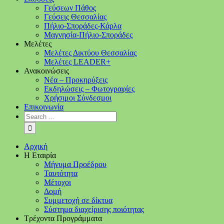
Γεύσεων Πάθος
Γεύσεις Θεσσαλίας
Πήλιο-Σποράδες-Κάρλα
Μαγνησία-Πήλιο-Σποράδες
Μελέτες
Μελέτες Δικτύου Θεσσαλίας
Μελέτες LEADER+
Ανακοινώσεις
Νέα – Προκηρύξεις
Εκδηλώσεις – Φωτογραφίες
Χρήσιμοι Σύνδεσμοι
Επικοινωνία
Αρχική
Η Εταιρία
Μήνυμα Προέδρου
Ταυτότητα
Μέτοχοι
Δομή
Συμμετοχή σε δίκτυα
Σύστημα διαχείρισης ποιότητας
Τρέχοντα Προγράμματα