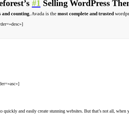
forest’s
#1
Selling WordPress Them
 and counting
, Avada is the
most complete and trusted
wordpr
rder=»desc»]
der=»asc»]
to quickly and easily create stunning websites. But that’s not all, when