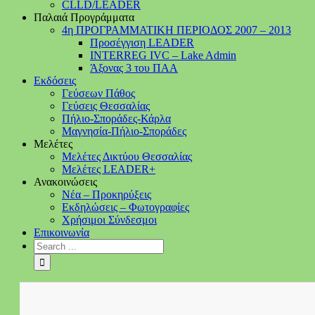
CLLD/LEADER
Παλαιά Προγράμματα
4η ΠΡΟΓΡΑΜΜΑΤΙΚΗ ΠΕΡΙΟΔΟΣ 2007 – 2013
Προσέγγιση LEADER
INTERREG IVC – Lake Admin
Άξονας 3 του ΠΑΑ
Εκδόσεις
Γεύσεων Πάθος
Γεύσεις Θεσσαλίας
Πήλιο-Σποράδες-Κάρλα
Μαγνησία-Πήλιο-Σποράδες
Μελέτες
Μελέτες Δικτύου Θεσσαλίας
Μελέτες LEADER+
Ανακοινώσεις
Νέα – Προκηρύξεις
Εκδηλώσεις – Φωτογραφίες
Χρήσιμοι Σύνδεσμοι
Επικοινωνία