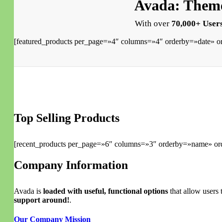
Avada: Theme
With over
70,000+ Users
[featured_products per_page=»4″ columns=»4″ orderby=»date» o
Top Selling Products
[recent_products per_page=»6″ columns=»3″ orderby=»name» or
Company Information
Avada is
loaded with useful, functional options
that allow users 
support around!
.
Our Company Mission