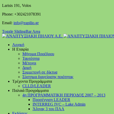
Larisis 191, Volos
Phone: +302421078391
Email:
info@eapilio.gr
Toggle SlidingBar Area
Αρχική
Η Εταιρία
Μήνυμα Προέδρου
Ταυτότητα
Μέτοχοι
Δομή
Συμμετοχή σε δίκτυα
Σύστημα διαχείρισης ποιότητας
Τρέχοντα Προγράμματα
CLLD/LEADER
Παλαιά Προγράμματα
4η ΠΡΟΓΡΑΜΜΑΤΙΚΗ ΠΕΡΙΟΔΟΣ 2007 – 2013
Προσέγγιση LEADER
INTERREG IVC – Lake Admin
Άξονας 3 του ΠΑΑ
Εκδόσεις