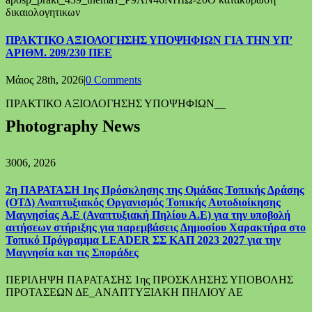
δικαιολογητικων
ΠΡΑΚΤΙΚΟ ΑΞΙΟΛΟΓΗΣΗΣ ΥΠΟΨΗΦΙΩΝ ΓΙΑ ΤΗΝ ΥΠ’
ΑΡΙΘΜ. 209/230 ΠΕΕ
Μάιος 28th, 2026
|
0 Comments
ΠΡΑΚΤΙΚΟ ΑΞΙΟΛΟΓΗΣΗΣ ΥΠΟΨΗΦΙΩΝ__
Photography News
30
06, 2026
2η ΠΑΡΑΤΑΣΗ 1ης Πρόσκλησης της Ομάδας Τοπικής Δράσης
(ΟΤΔ) Αναπτυξιακός Οργανισμός Τοπικής Αυτοδιοίκησης
Μαγνησίας Α.Ε (Αναπτυξιακή Πηλίου Α.Ε) για την υποβολή
αιτήσεων στήριξης για παρεμβάσεις Δημοσίου Χαρακτήρα στο
Τοπικό Πρόγραμμα LEADER ΣΣ ΚΑΠ 2023 2027 για την
Μαγνησία και τις Σποράδες
ΠΕΡΙΛΗΨΗ ΠΑΡΑΤΑΣΗΣ 1ης ΠΡΟΣΚΛΗΣΗΣ ΥΠΟΒΟΛΗΣ
ΠΡΟΤΑΣΕΩΝ ΔΕ_ΑΝΑΠΤΥΞΙΑΚΗ ΠΗΛΙΟΥ ΑΕ