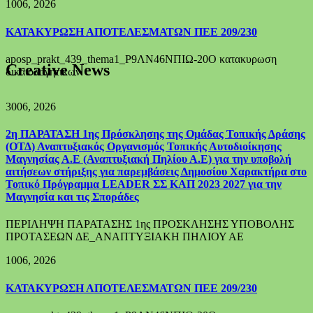
10
06, 2026
ΚΑΤΑΚΥΡΩΣΗ ΑΠΟΤΕΛΕΣΜΑΤΩΝ ΠΕΕ 209/230
aposp_prakt_439_thema1_Ρ9ΛΝ46ΝΠΙΩ-20Ο κατακυρωση
Creative News
δικαιολογητικων
30
06, 2026
2η ΠΑΡΑΤΑΣΗ 1ης Πρόσκλησης της Ομάδας Τοπικής Δράσης
(ΟΤΔ) Αναπτυξιακός Οργανισμός Τοπικής Αυτοδιοίκησης
Μαγνησίας Α.Ε (Αναπτυξιακή Πηλίου Α.Ε) για την υποβολή
αιτήσεων στήριξης για παρεμβάσεις Δημοσίου Χαρακτήρα στο
Τοπικό Πρόγραμμα LEADER ΣΣ ΚΑΠ 2023 2027 για την
Μαγνησία και τις Σποράδες
ΠΕΡΙΛΗΨΗ ΠΑΡΑΤΑΣΗΣ 1ης ΠΡΟΣΚΛΗΣΗΣ ΥΠΟΒΟΛΗΣ
ΠΡΟΤΑΣΕΩΝ ΔΕ_ΑΝΑΠΤΥΞΙΑΚΗ ΠΗΛΙΟΥ ΑΕ
10
06, 2026
ΚΑΤΑΚΥΡΩΣΗ ΑΠΟΤΕΛΕΣΜΑΤΩΝ ΠΕΕ 209/230