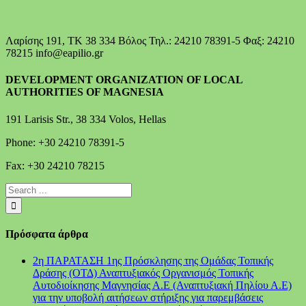
Λαρίσης 191, ΤΚ 38 334 Βόλος Τηλ.: 24210 78391-5 Φαξ: 24210
78215 info@eapilio.gr
DEVELOPMENT ORGANIZATION OF LOCAL
AUTHORITIES OF MAGNESIA
191 Larisis Str., 38 334 Volos, Hellas
Phone: +30 24210 78391-5
Fax: +30 24210 78215
Πρόσφατα άρθρα
2η ΠΑΡΑΤΑΣΗ 1ης Πρόσκλησης της Ομάδας Τοπικής
Δράσης (ΟΤΔ) Αναπτυξιακός Οργανισμός Τοπικής
Αυτοδιοίκησης Μαγνησίας Α.Ε (Αναπτυξιακή Πηλίου Α.Ε)
για την υποβολή αιτήσεων στήριξης για παρεμβάσεις