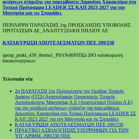
αιτήσεων στήριξης για παρεμβάσεις Δημοσίου Χαρακτήρα στο
Τοπικό Πρόγραμμα LEADER ΣΣ ΚΑΠ 2023 2027 για την
Μαγνησία και τις Σποράδες
ΠΕΡΙΛΗΨΗ ΠΑΡΑΤΑΣΗΣ 1ης ΠΡΟΣΚΛΗΣΗΣ ΥΠΟΒΟΛΗΣ
ΠΡΟΤΑΣΕΩΝ ΔΕ_ΑΝΑΠΤΥΞΙΑΚΗ ΠΗΛΙΟΥ ΑΕ
ΚΑΤΑΚΥΡΩΣΗ ΑΠΟΤΕΛΕΣΜΑΤΩΝ ΠΕΕ 209/230
aposp_prakt_439_thema1_Ρ9ΛΝ46ΝΠΙΩ-20Ο κατακυρωση
δικαιολογητικων
Τελευταία νέα
2η ΠΑΡΑΤΑΣΗ 1ης Πρόσκλησης της Ομάδας Τοπικής
Δράσης (ΟΤΔ) Αναπτυξιακός Οργανισμός Τοπικής
Αυτοδιοίκησης Μαγνησίας Α.Ε (Αναπτυξιακή Πηλίου Α.Ε)
για την υποβολή αιτήσεων στήριξης για παρεμβάσεις
Δημοσίου Χαρακτήρα στο Τοπικό Πρόγραμμα LEADER ΣΣ
ΚΑΠ 2023 2027 για την Μαγνησία και τις Σποράδες
ΚΑΤΑΚΥΡΩΣΗ ΑΠΟΤΕΛΕΣΜΑΤΩΝ ΠΕΕ 209/230
ΠΡΑΚΤΙΚΟ ΑΞΙΟΛΟΓΗΣΗΣ ΥΠΟΨΗΦΙΩΝ ΓΙΑ ΤΗΝ
ΥΠ’ ΑΡΙΘΜ. 209/230 ΠΕΕ