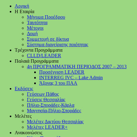
Αρχική
Η Εταιρία
Μήνυμα Προέδρου
Ταυτότητα
Μέτοχοι
Δομή
Συμμετοχή σε δίκτυα
Σύστημα διαχείρισης ποιότητας
Τρέχοντα Προγράμματα
CLLD/LEADER
Παλαιά Προγράμματα
4η ΠΡΟΓΡΑΜΜΑΤΙΚΗ ΠΕΡΙΟΔΟΣ 2007 – 2013
Προσέγγιση LEADER
INTERREG IVC – Lake Admin
Άξονας 3 του ΠΑΑ
Εκδόσεις
Γεύσεων Πάθος
Γεύσεις Θεσσαλίας
Πήλιο-Σποράδες-Κάρλα
Μαγνησία-Πήλιο-Σποράδες
Μελέτες
Μελέτες Δικτύου Θεσσαλίας
Μελέτες LEADER+
Ανακοινώσεις