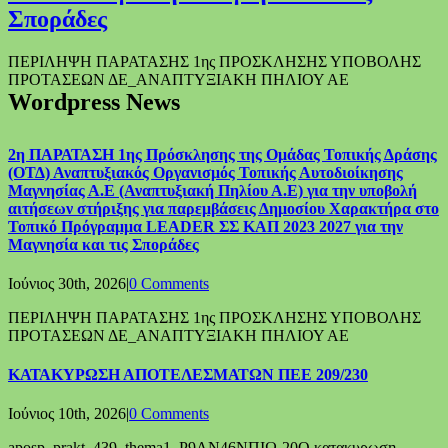
Σποράδες
ΠΕΡΙΛΗΨΗ ΠΑΡΑΤΑΣΗΣ 1ης ΠΡΟΣΚΛΗΣΗΣ ΥΠΟΒΟΛΗΣ
ΠΡΟΤΑΣΕΩΝ ΔΕ_ΑΝΑΠΤΥΞΙΑΚΗ ΠΗΛΙΟΥ ΑΕ
Wordpress News
2η ΠΑΡΑΤΑΣΗ 1ης Πρόσκλησης της Ομάδας Τοπικής Δράσης
(ΟΤΔ) Αναπτυξιακός Οργανισμός Τοπικής Αυτοδιοίκησης
Μαγνησίας Α.Ε (Αναπτυξιακή Πηλίου Α.Ε) για την υποβολή
αιτήσεων στήριξης για παρεμβάσεις Δημοσίου Χαρακτήρα στο
Τοπικό Πρόγραμμα LEADER ΣΣ ΚΑΠ 2023 2027 για την
Μαγνησία και τις Σποράδες
Ιούνιος 30th, 2026
|
0 Comments
ΠΕΡΙΛΗΨΗ ΠΑΡΑΤΑΣΗΣ 1ης ΠΡΟΣΚΛΗΣΗΣ ΥΠΟΒΟΛΗΣ
ΠΡΟΤΑΣΕΩΝ ΔΕ_ΑΝΑΠΤΥΞΙΑΚΗ ΠΗΛΙΟΥ ΑΕ
ΚΑΤΑΚΥΡΩΣΗ ΑΠΟΤΕΛΕΣΜΑΤΩΝ ΠΕΕ 209/230
Ιούνιος 10th, 2026
|
0 Comments
aposp_prakt_439_thema1_Ρ9ΛΝ46ΝΠΙΩ-20Ο κατακυρωση