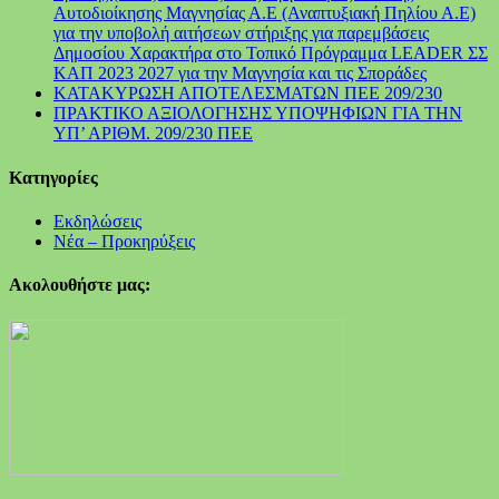
Αυτοδιοίκησης Μαγνησίας Α.Ε (Αναπτυξιακή Πηλίου Α.Ε)
για την υποβολή αιτήσεων στήριξης για παρεμβάσεις
Δημοσίου Χαρακτήρα στο Τοπικό Πρόγραμμα LEADER ΣΣ
ΚΑΠ 2023 2027 για την Μαγνησία και τις Σποράδες
ΚΑΤΑΚΥΡΩΣΗ ΑΠΟΤΕΛΕΣΜΑΤΩΝ ΠΕΕ 209/230
ΠΡΑΚΤΙΚΟ ΑΞΙΟΛΟΓΗΣΗΣ ΥΠΟΨΗΦΙΩΝ ΓΙΑ ΤΗΝ
ΥΠ’ ΑΡΙΘΜ. 209/230 ΠΕΕ
Kατηγορίες
Εκδηλώσεις
Νέα – Προκηρύξεις
Ακολουθήστε μας: