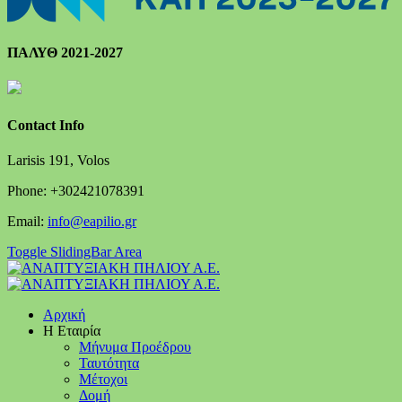
ΠΑΛΥΘ 2021-2027
Contact Info
Larisis 191, Volos
Phone: +302421078391
Email:
info@eapilio.gr
Toggle SlidingBar Area
Αρχική
Η Εταιρία
Μήνυμα Προέδρου
Ταυτότητα
Μέτοχοι
Δομή