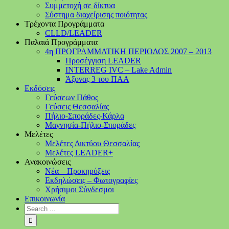
Συμμετοχή σε δίκτυα
Σύστημα διαχείρισης ποιότητας
Τρέχοντα Προγράμματα
CLLD/LEADER
Παλαιά Προγράμματα
4η ΠΡΟΓΡΑΜΜΑΤΙΚΗ ΠΕΡΙΟΔΟΣ 2007 – 2013
Προσέγγιση LEADER
INTERREG IVC – Lake Admin
Άξονας 3 του ΠΑΑ
Εκδόσεις
Γεύσεων Πάθος
Γεύσεις Θεσσαλίας
Πήλιο-Σποράδες-Κάρλα
Μαγνησία-Πήλιο-Σποράδες
Μελέτες
Μελέτες Δικτύου Θεσσαλίας
Μελέτες LEADER+
Ανακοινώσεις
Νέα – Προκηρύξεις
Εκδηλώσεις – Φωτογραφίες
Χρήσιμοι Σύνδεσμοι
Επικοινωνία