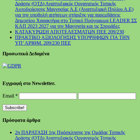
Δράσης (ΟΤΔ) Αναπτυξιακός Οργανισμός Τοπικής
Αυτοδιοίκησης Μαγνησίας Α.Ε (Αναπτυξιακή Πηλίου Α.Ε)
για την υποβολή αιτήσεων στήριξης για παρεμβάσεις
Δημοσίου Χαρακτήρα στο Τοπικό Πρόγραμμα LEADER ΣΣ
ΚΑΠ 2023 2027 για την Μαγνησία και τις Σποράδες
ΚΑΤΑΚΥΡΩΣΗ ΑΠΟΤΕΛΕΣΜΑΤΩΝ ΠΕΕ 209/230
ΠΡΑΚΤΙΚΟ ΑΞΙΟΛΟΓΗΣΗΣ ΥΠΟΨΗΦΙΩΝ ΓΙΑ ΤΗΝ
ΥΠ’ ΑΡΙΘΜ. 209/230 ΠΕΕ
Προσωπικά Δεδομένα
Εγγραφή στο Newsletter.
Email
*
Πρόσφατα άρθρα
2η ΠΑΡΑΤΑΣΗ 1ης Πρόσκλησης της Ομάδας Τοπικής
Δράσης (ΟΤΔ) Αναπτυξιακός Οργανισμός Τοπικής