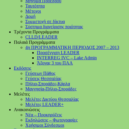
Μήνυμα Προέδρου
Ταυτότητα
Μέτοχοι
Δομή
Συμμετοχή σε δίκτυα
Σύστημα διαχείρισης ποιότητας
Τρέχοντα Προγράμματα
CLLD/LEADER
Παλαιά Προγράμματα
4η ΠΡΟΓΡΑΜΜΑΤΙΚΗ ΠΕΡΙΟΔΟΣ 2007 – 2013
Προσέγγιση LEADER
INTERREG IVC – Lake Admin
Άξονας 3 του ΠΑΑ
Εκδόσεις
Γεύσεων Πάθος
Γεύσεις Θεσσαλίας
Πήλιο-Σποράδες-Κάρλα
Μαγνησία-Πήλιο-Σποράδες
Μελέτες
Μελέτες Δικτύου Θεσσαλίας
Μελέτες LEADER+
Ανακοινώσεις
Νέα – Προκηρύξεις
Εκδηλώσεις – Φωτογραφίες
Χρήσιμοι Σύνδεσμοι