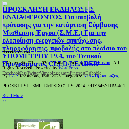
ΠΡΟΣΚΛΗΣΗ ΕΚΔΗΛΩΣΗΣ
ΕΝΔΙΑΦΕΡΟΝΤΟΣ Για υποβολή
πρότασης για την κατάρτιση Σύμβασης
Μίσθωσης Έργου (Σ.Μ.Ε.) Για την
υλοποίηση ενεργειών εμψύχωσης,
πληροφόρησης, προβολής στο πλαίσιο του
Recent Works
ΥΠΟΜΕΤΡΟΥ 19.4, του Τοπικού
Προγράμματος CLLD/LEADER
© Copyright 2012 -
2026 | Avada Theme by
Theme Fusion
| All
Rights Reserved | Powered by
WordPress
Facebook
Rss
Twitter
Vimeo
Instagram
Pinterest
Dribbble
By
EAP
|
Ιανουάριος 16th, 2025
|
Categories:
Νέα - Προκηρύξεις
|
PROSKLHSH_SME_EMPSIXOTHS_2024_ 9ΗΥ546ΝΠΙΩ-ΦΕΙ
Read More
0