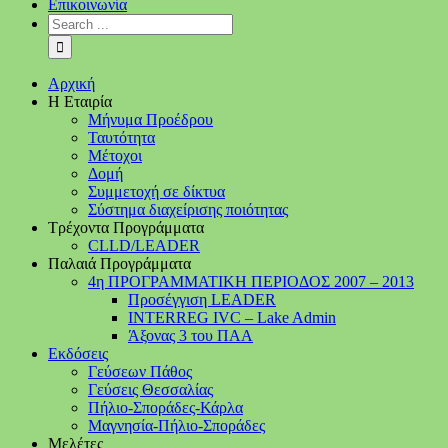
Επικοινωνία
Αρχική
Η Εταιρία
Μήνυμα Προέδρου
Ταυτότητα
Μέτοχοι
Δομή
Συμμετοχή σε δίκτυα
Σύστημα διαχείρισης ποιότητας
Τρέχοντα Προγράμματα
CLLD/LEADER
Παλαιά Προγράμματα
4η ΠΡΟΓΡΑΜΜΑΤΙΚΗ ΠΕΡΙΟΔΟΣ 2007 – 2013
Προσέγγιση LEADER
INTERREG IVC – Lake Admin
Άξονας 3 του ΠΑΑ
Εκδόσεις
Γεύσεων Πάθος
Γεύσεις Θεσσαλίας
Πήλιο-Σποράδες-Κάρλα
Μαγνησία-Πήλιο-Σποράδες
Μελέτες