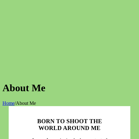
About Me
Home
/
About Me
BORN TO SHOOT THE
WORLD AROUND ME