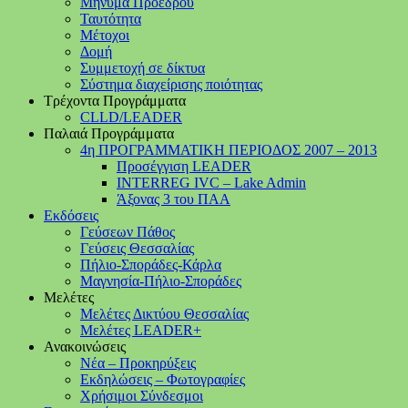
Μήνυμα Προέδρου
Ταυτότητα
Μέτοχοι
Δομή
Συμμετοχή σε δίκτυα
Σύστημα διαχείρισης ποιότητας
Τρέχοντα Προγράμματα
CLLD/LEADER
Παλαιά Προγράμματα
4η ΠΡΟΓΡΑΜΜΑΤΙΚΗ ΠΕΡΙΟΔΟΣ 2007 – 2013
Προσέγγιση LEADER
INTERREG IVC – Lake Admin
Άξονας 3 του ΠΑΑ
Εκδόσεις
Γεύσεων Πάθος
Γεύσεις Θεσσαλίας
Πήλιο-Σποράδες-Κάρλα
Μαγνησία-Πήλιο-Σποράδες
Μελέτες
Μελέτες Δικτύου Θεσσαλίας
Μελέτες LEADER+
Ανακοινώσεις
Νέα – Προκηρύξεις
Εκδηλώσεις – Φωτογραφίες
Χρήσιμοι Σύνδεσμοι