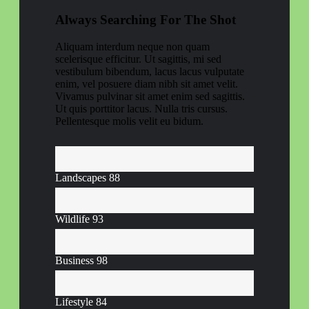
Always Searching For The Shot
Aliquam interdum neque non quam
scelerisque efficitur. Ut sagittis, mi sed
vestibulum bibendum, lacus lacus vulputate
enim, vel posuere diam nibh sit amet velit.
Vivamus pulvinar sit amet enim sed sagittis.
Ut quis porttitor lacus. Nulla tris cursus.
Pellentesque molis velit eu bidum.
Landscapes
88
Wildlife
93
Business
98
Lifestyle
84