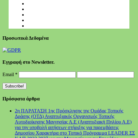
Προσωπικά Δεδομένα
Εγγραφή στο Newsletter.
Email
*
Πρόσφατα άρθρα
2η ΠΑΡΑΤΑΣΗ 1ης Πρόσκλησης της Ομάδας Τοπικής
Δράσης (ΟΤΔ) Αναπτυξιακός Οργανισμός Τοπικής
Αυτοδιοίκησης Μαγνησίας Α.Ε (Αναπτυξιακή Πηλίου Α.Ε)
για την υποβολή αιτήσεων στήριξης για παρεμβάσεις
Δημοσίου Χαρακτήρα στο Τοπικό Πρόγραμμα LEADER ΣΣ