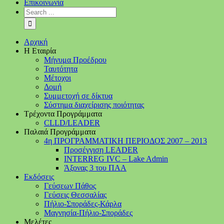
Επικοινωνία
Αρχική
Η Εταιρία
Μήνυμα Προέδρου
Ταυτότητα
Μέτοχοι
Δομή
Συμμετοχή σε δίκτυα
Σύστημα διαχείρισης ποιότητας
Τρέχοντα Προγράμματα
CLLD/LEADER
Παλαιά Προγράμματα
4η ΠΡΟΓΡΑΜΜΑΤΙΚΗ ΠΕΡΙΟΔΟΣ 2007 – 2013
Προσέγγιση LEADER
INTERREG IVC – Lake Admin
Άξονας 3 του ΠΑΑ
Εκδόσεις
Γεύσεων Πάθος
Γεύσεις Θεσσαλίας
Πήλιο-Σποράδες-Κάρλα
Μαγνησία-Πήλιο-Σποράδες
Μελέτες