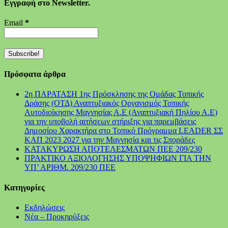
Εγγραφή στο Newsletter.
Email
*
Πρόσφατα άρθρα
2η ΠΑΡΑΤΑΣΗ 1ης Πρόσκλησης της Ομάδας Τοπικής
Δράσης (ΟΤΔ) Αναπτυξιακός Οργανισμός Τοπικής
Αυτοδιοίκησης Μαγνησίας Α.Ε (Αναπτυξιακή Πηλίου Α.Ε)
για την υποβολή αιτήσεων στήριξης για παρεμβάσεις
Δημοσίου Χαρακτήρα στο Τοπικό Πρόγραμμα LEADER ΣΣ
ΚΑΠ 2023 2027 για την Μαγνησία και τις Σποράδες
ΚΑΤΑΚΥΡΩΣΗ ΑΠΟΤΕΛΕΣΜΑΤΩΝ ΠΕΕ 209/230
ΠΡΑΚΤΙΚΟ ΑΞΙΟΛΟΓΗΣΗΣ ΥΠΟΨΗΦΙΩΝ ΓΙΑ ΤΗΝ
ΥΠ’ ΑΡΙΘΜ. 209/230 ΠΕΕ
Kατηγορίες
Εκδηλώσεις
Νέα – Προκηρύξεις