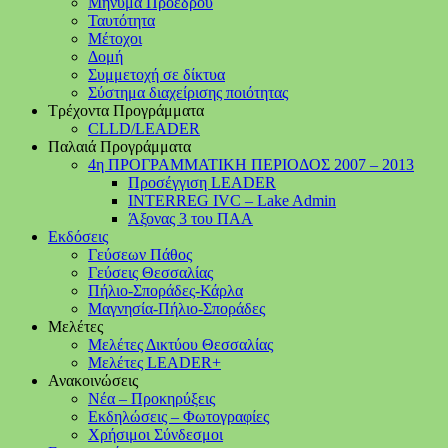
Μήνυμα Προέδρου
Ταυτότητα
Μέτοχοι
Δομή
Συμμετοχή σε δίκτυα
Σύστημα διαχείρισης ποιότητας
Τρέχοντα Προγράμματα
CLLD/LEADER
Παλαιά Προγράμματα
4η ΠΡΟΓΡΑΜΜΑΤΙΚΗ ΠΕΡΙΟΔΟΣ 2007 – 2013
Προσέγγιση LEADER
INTERREG IVC – Lake Admin
Άξονας 3 του ΠΑΑ
Εκδόσεις
Γεύσεων Πάθος
Γεύσεις Θεσσαλίας
Πήλιο-Σποράδες-Κάρλα
Μαγνησία-Πήλιο-Σποράδες
Μελέτες
Μελέτες Δικτύου Θεσσαλίας
Μελέτες LEADER+
Ανακοινώσεις
Νέα – Προκηρύξεις
Εκδηλώσεις – Φωτογραφίες
Χρήσιμοι Σύνδεσμοι