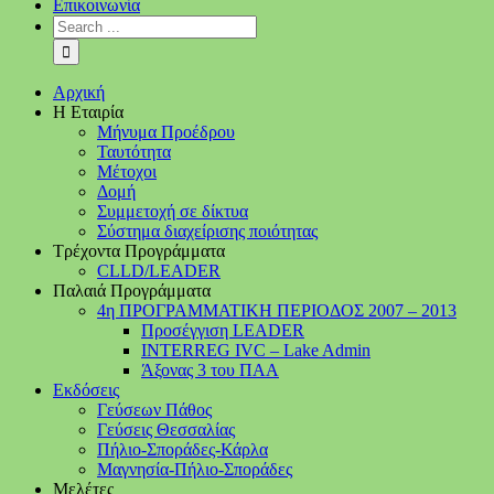
Επικοινωνία
Αρχική
Η Εταιρία
Μήνυμα Προέδρου
Ταυτότητα
Μέτοχοι
Δομή
Συμμετοχή σε δίκτυα
Σύστημα διαχείρισης ποιότητας
Τρέχοντα Προγράμματα
CLLD/LEADER
Παλαιά Προγράμματα
4η ΠΡΟΓΡΑΜΜΑΤΙΚΗ ΠΕΡΙΟΔΟΣ 2007 – 2013
Προσέγγιση LEADER
INTERREG IVC – Lake Admin
Άξονας 3 του ΠΑΑ
Εκδόσεις
Γεύσεων Πάθος
Γεύσεις Θεσσαλίας
Πήλιο-Σποράδες-Κάρλα
Μαγνησία-Πήλιο-Σποράδες
Μελέτες