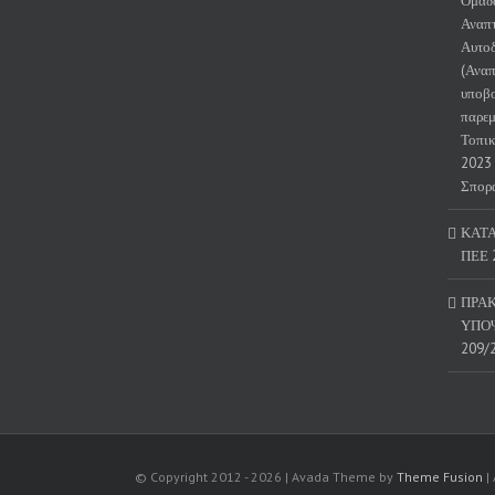
Ομάδα
Αναπτ
Αυτοδ
(Αναπ
υποβο
παρεμ
Τοπι
2023 
Σπορ
ΚΑΤ
ΠΕΕ 
ΠΡΑΚ
ΥΠΟΨ
209/
© Copyright 2012 -
2026 | Avada Theme by
Theme Fusion
|