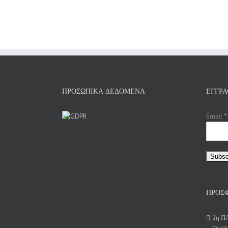
ΠΡΟΣΩΠΙΚΆ ΔΕΔΟΜΈΝΑ
ΕΓΓΡΑ
Email
*
ΠΡΌΣΦ
2η Π