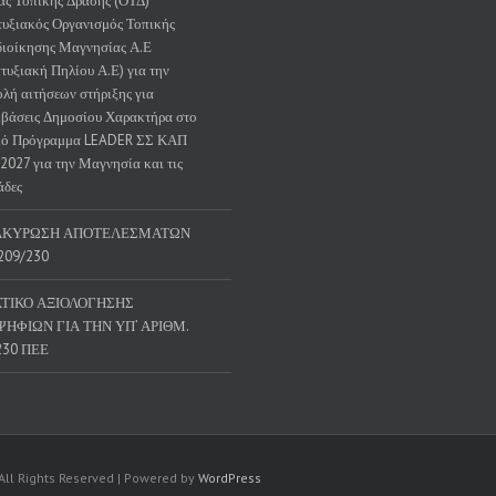
ς Τοπικής Δράσης (ΟΤΔ)
υξιακός Οργανισμός Τοπικής
ιοίκησης Μαγνησίας Α.Ε
τυξιακή Πηλίου Α.Ε) για την
λή αιτήσεων στήριξης για
βάσεις Δημοσίου Χαρακτήρα στο
κό Πρόγραμμα LEADER ΣΣ ΚΑΠ
2027 για την Μαγνησία και τις
άδες
ΑΚΥΡΩΣΗ ΑΠΟΤΕΛΕΣΜΑΤΩΝ
209/230
ΤΙΚΟ ΑΞΙΟΛΟΓΗΣΗΣ
ΗΦΙΩΝ ΓΙΑ ΤΗΝ ΥΠ’ ΑΡΙΘΜ.
230 ΠΕΕ
 All Rights Reserved | Powered by
WordPress