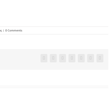
ις
|
0 Comments
Facebook
Twitter
Linkedin
Reddit
Google+
Pinterest
Vk