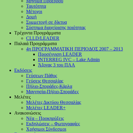
Μήνυμα Προέδρου
Ταυτότητα
Μέτοχοι
Δομή
Συμμετοχή σε δίκτυα
Σύστημα διαχείρισης ποιότητας
Τρέχοντα Προγράμματα
CLLD/LEADER
Παλαιά Προγράμματα
4η ΠΡΟΓΡΑΜΜΑΤΙΚΗ ΠΕΡΙΟΔΟΣ 2007 – 2013
Προσέγγιση LEADER
INTERREG IVC – Lake Admin
Άξονας 3 του ΠΑΑ
Εκδόσεις
Γεύσεων Πάθος
Γεύσεις Θεσσαλίας
Πήλιο-Σποράδες-Κάρλα
Μαγνησία-Πήλιο-Σποράδες
Μελέτες
Μελέτες Δικτύου Θεσσαλίας
Μελέτες LEADER+
Ανακοινώσεις
Νέα – Προκηρύξεις
Εκδηλώσεις – Φωτογραφίες
Χρήσιμοι Σύνδεσμοι