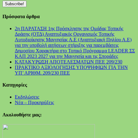
Πρόσφατα άρθρα
2η ΠΑΡΑΤΑΣΗ 1ης Πρόσκλησης της Ομάδας Τοπικής
Δράσης (ΟΤΔ) Αναπτυξιακός Οργανισμός Τοπικής
Αυτοδιοίκησης Μαγνησίας Α.Ε (Αναπτυξιακή Πηλίου Α.Ε)
για την υποβολή αιτήσεων στήριξης για παρεμβάσεις
Δημοσίου Χαρακτήρα στο Τοπικό Πρόγραμμα LEADER ΣΣ
ΚΑΠ 2023 2027 για την Μαγνησία και τις Σποράδες
ΚΑΤΑΚΥΡΩΣΗ ΑΠΟΤΕΛΕΣΜΑΤΩΝ ΠΕΕ 209/230
ΠΡΑΚΤΙΚΟ ΑΞΙΟΛΟΓΗΣΗΣ ΥΠΟΨΗΦΙΩΝ ΓΙΑ ΤΗΝ
ΥΠ’ ΑΡΙΘΜ. 209/230 ΠΕΕ
Kατηγορίες
Εκδηλώσεις
Νέα – Προκηρύξεις
Ακολουθήστε μας: