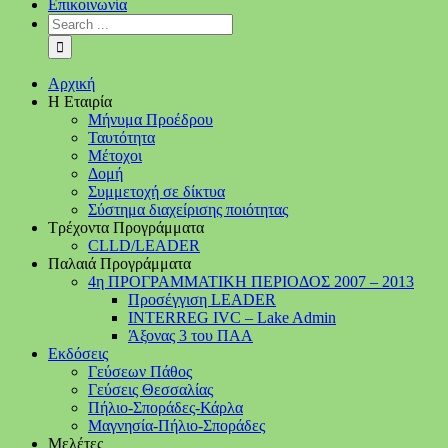
Επικοινωνία
Αρχική
Η Εταιρία
Μήνυμα Προέδρου
Ταυτότητα
Μέτοχοι
Δομή
Συμμετοχή σε δίκτυα
Σύστημα διαχείρισης ποιότητας
Τρέχοντα Προγράμματα
CLLD/LEADER
Παλαιά Προγράμματα
4η ΠΡΟΓΡΑΜΜΑΤΙΚΗ ΠΕΡΙΟΔΟΣ 2007 – 2013
Προσέγγιση LEADER
INTERREG IVC – Lake Admin
Άξονας 3 του ΠΑΑ
Εκδόσεις
Γεύσεων Πάθος
Γεύσεις Θεσσαλίας
Πήλιο-Σποράδες-Κάρλα
Μαγνησία-Πήλιο-Σποράδες
Μελέτες