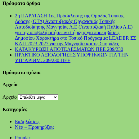
Πρόσφατα άρθρα
2η ΠΑΡΑΤΑΣΗ 1ης Πρόσκλησης της Ομάδας Τοπικής
Δράσης (ΟΤΔ) Αναπτυξιακός Οργανισμός Τοπικής
Αυτοδιοίκησης Μαγνησίας Α.Ε (Αναπτυξιακή Πηλίου Α.Ε)
για την υποβολή αιτήσεων στήριξης για παρεμβάσεις
Δημοσίου Χαρακτήρα στο Τοπικό Πρόγραμμα LEADER ΣΣ
ΚΑΠ 2023 2027 για την Μαγνησία και τις Σποράδες
ΚΑΤΑΚΥΡΩΣΗ ΑΠΟΤΕΛΕΣΜΑΤΩΝ ΠΕΕ 209/230
ΠΡΑΚΤΙΚΟ ΑΞΙΟΛΟΓΗΣΗΣ ΥΠΟΨΗΦΙΩΝ ΓΙΑ ΤΗΝ
ΥΠ’ ΑΡΙΘΜ. 209/230 ΠΕΕ
Πρόσφατα σχόλια
Αρχείο
Αρχείο
Kατηγορίες
Εκδηλώσεις
Νέα – Προκηρύξεις
Popular