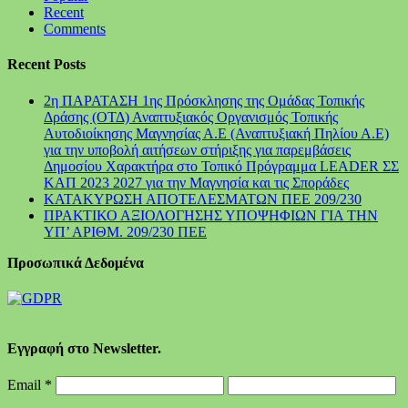
Recent
Comments
Recent Posts
2η ΠΑΡΑΤΑΣΗ 1ης Πρόσκλησης της Ομάδας Τοπικής
Δράσης (ΟΤΔ) Αναπτυξιακός Οργανισμός Τοπικής
Αυτοδιοίκησης Μαγνησίας Α.Ε (Αναπτυξιακή Πηλίου Α.Ε)
για την υποβολή αιτήσεων στήριξης για παρεμβάσεις
Δημοσίου Χαρακτήρα στο Τοπικό Πρόγραμμα LEADER ΣΣ
ΚΑΠ 2023 2027 για την Μαγνησία και τις Σποράδες
ΚΑΤΑΚΥΡΩΣΗ ΑΠΟΤΕΛΕΣΜΑΤΩΝ ΠΕΕ 209/230
ΠΡΑΚΤΙΚΟ ΑΞΙΟΛΟΓΗΣΗΣ ΥΠΟΨΗΦΙΩΝ ΓΙΑ ΤΗΝ
ΥΠ’ ΑΡΙΘΜ. 209/230 ΠΕΕ
Προσωπικά Δεδομένα
Εγγραφή στο Newsletter.
Email
*