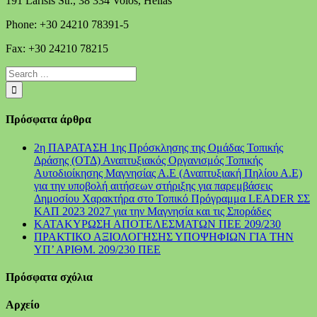
191 Larisis Str., 38 334 Volos, Hellas
Phone: +30 24210 78391-5
Fax: +30 24210 78215
Πρόσφατα άρθρα
2η ΠΑΡΑΤΑΣΗ 1ης Πρόσκλησης της Ομάδας Τοπικής
Δράσης (ΟΤΔ) Αναπτυξιακός Οργανισμός Τοπικής
Αυτοδιοίκησης Μαγνησίας Α.Ε (Αναπτυξιακή Πηλίου Α.Ε)
για την υποβολή αιτήσεων στήριξης για παρεμβάσεις
Δημοσίου Χαρακτήρα στο Τοπικό Πρόγραμμα LEADER ΣΣ
ΚΑΠ 2023 2027 για την Μαγνησία και τις Σποράδες
ΚΑΤΑΚΥΡΩΣΗ ΑΠΟΤΕΛΕΣΜΑΤΩΝ ΠΕΕ 209/230
ΠΡΑΚΤΙΚΟ ΑΞΙΟΛΟΓΗΣΗΣ ΥΠΟΨΗΦΙΩΝ ΓΙΑ ΤΗΝ
ΥΠ’ ΑΡΙΘΜ. 209/230 ΠΕΕ
Πρόσφατα σχόλια
Αρχείο