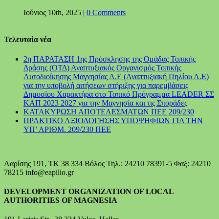
Ιούνιος 10th, 2025
|
0 Comments
Τελευταία νέα
2η ΠΑΡΑΤΑΣΗ 1ης Πρόσκλησης της Ομάδας Τοπικής
Δράσης (ΟΤΔ) Αναπτυξιακός Οργανισμός Τοπικής
Αυτοδιοίκησης Μαγνησίας Α.Ε (Αναπτυξιακή Πηλίου Α.Ε)
για την υποβολή αιτήσεων στήριξης για παρεμβάσεις
Δημοσίου Χαρακτήρα στο Τοπικό Πρόγραμμα LEADER ΣΣ
ΚΑΠ 2023 2027 για την Μαγνησία και τις Σποράδες
ΚΑΤΑΚΥΡΩΣΗ ΑΠΟΤΕΛΕΣΜΑΤΩΝ ΠΕΕ 209/230
ΠΡΑΚΤΙΚΟ ΑΞΙΟΛΟΓΗΣΗΣ ΥΠΟΨΗΦΙΩΝ ΓΙΑ ΤΗΝ
ΥΠ’ ΑΡΙΘΜ. 209/230 ΠΕΕ
Λαρίσης 191, ΤΚ 38 334 Βόλος Τηλ.: 24210 78391-5 Φαξ: 24210
78215 info@eapilio.gr
DEVELOPMENT ORGANIZATION OF LOCAL
AUTHORITIES OF MAGNESIA