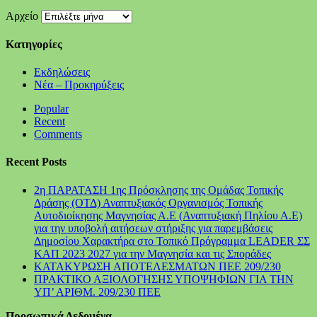
Αρχείο
Kατηγορίες
Εκδηλώσεις
Νέα – Προκηρύξεις
Popular
Recent
Comments
Recent Posts
2η ΠΑΡΑΤΑΣΗ 1ης Πρόσκλησης της Ομάδας Τοπικής
Δράσης (ΟΤΔ) Αναπτυξιακός Οργανισμός Τοπικής
Αυτοδιοίκησης Μαγνησίας Α.Ε (Αναπτυξιακή Πηλίου Α.Ε)
για την υποβολή αιτήσεων στήριξης για παρεμβάσεις
Δημοσίου Χαρακτήρα στο Τοπικό Πρόγραμμα LEADER ΣΣ
ΚΑΠ 2023 2027 για την Μαγνησία και τις Σποράδες
ΚΑΤΑΚΥΡΩΣΗ ΑΠΟΤΕΛΕΣΜΑΤΩΝ ΠΕΕ 209/230
ΠΡΑΚΤΙΚΟ ΑΞΙΟΛΟΓΗΣΗΣ ΥΠΟΨΗΦΙΩΝ ΓΙΑ ΤΗΝ
ΥΠ’ ΑΡΙΘΜ. 209/230 ΠΕΕ
Προσωπικά Δεδομένα