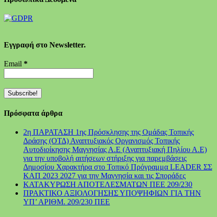
Εγγραφή στο Newsletter.
Email
*
Πρόσφατα άρθρα
2η ΠΑΡΑΤΑΣΗ 1ης Πρόσκλησης της Ομάδας Τοπικής
Δράσης (ΟΤΔ) Αναπτυξιακός Οργανισμός Τοπικής
Αυτοδιοίκησης Μαγνησίας Α.Ε (Αναπτυξιακή Πηλίου Α.Ε)
για την υποβολή αιτήσεων στήριξης για παρεμβάσεις
Δημοσίου Χαρακτήρα στο Τοπικό Πρόγραμμα LEADER ΣΣ
ΚΑΠ 2023 2027 για την Μαγνησία και τις Σποράδες
ΚΑΤΑΚΥΡΩΣΗ ΑΠΟΤΕΛΕΣΜΑΤΩΝ ΠΕΕ 209/230
ΠΡΑΚΤΙΚΟ ΑΞΙΟΛΟΓΗΣΗΣ ΥΠΟΨΗΦΙΩΝ ΓΙΑ ΤΗΝ
ΥΠ’ ΑΡΙΘΜ. 209/230 ΠΕΕ