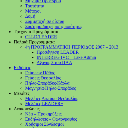
Μήνυμα Προέδρου
Ταυτότητα
Μέτοχοι
Δομή
Συμμετοχή σε δίκτυα
Σύστημα διαχείρισης ποιότητας
Τρέχοντα Προγράμματα
CLLD/LEADER
Παλαιά Προγράμματα
4η ΠΡΟΓΡΑΜΜΑΤΙΚΗ ΠΕΡΙΟΔΟΣ 2007 – 2013
Προσέγγιση LEADER
INTERREG IVC – Lake Admin
Άξονας 3 του ΠΑΑ
Εκδόσεις
Γεύσεων Πάθος
Γεύσεις Θεσσαλίας
Πήλιο-Σποράδες-Κάρλα
Μαγνησία-Πήλιο-Σποράδες
Μελέτες
Μελέτες Δικτύου Θεσσαλίας
Μελέτες LEADER+
Ανακοινώσεις
Νέα – Προκηρύξεις
Εκδηλώσεις – Φωτογραφίες
Χρήσιμοι Σύνδεσμοι