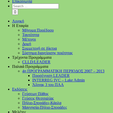
Επικοινωνία
Αρχική
Η Εταιρία
Μήνυμα Προέδρου
Ταυτότητα
Μέτοχοι
Δομή
Συμμετοχή σε δίκτυα
Σύστημα διαχείρισης ποιότητας
Τρέχοντα Προγράμματα
CLLD/LEADER
Παλαιά Προγράμματα
4η ΠΡΟΓΡΑΜΜΑΤΙΚΗ ΠΕΡΙΟΔΟΣ 2007 – 2013
Προσέγγιση LEADER
INTERREG IVC – Lake Admin
Άξονας 3 του ΠΑΑ
Εκδόσεις
Γεύσεων Πάθος
Γεύσεις Θεσσαλίας
Πήλιο-Σποράδες-Κάρλα
Μαγνησία-Πήλιο-Σποράδες
Μελέτες