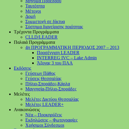
Μήνυμα Προέδρου
Ταυτότητα
Μέτοχοι
Δομή
Συμμετοχή σε δίκτυα
Σύστημα διαχείρισης ποιότητας
Τρέχοντα Προγράμματα
CLLD/LEADER
Παλαιά Προγράμματα
4η ΠΡΟΓΡΑΜΜΑΤΙΚΗ ΠΕΡΙΟΔΟΣ 2007 – 2013
Προσέγγιση LEADER
INTERREG IVC – Lake Admin
Άξονας 3 του ΠΑΑ
Εκδόσεις
Γεύσεων Πάθος
Γεύσεις Θεσσαλίας
Πήλιο-Σποράδες-Κάρλα
Μαγνησία-Πήλιο-Σποράδες
Μελέτες
Μελέτες Δικτύου Θεσσαλίας
Μελέτες LEADER+
Ανακοινώσεις
Νέα – Προκηρύξεις
Εκδηλώσεις – Φωτογραφίες
Χρήσιμοι Σύνδεσμοι