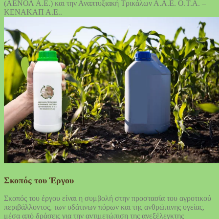
(ΑΕΝΟΛ Α.Ε.) και την Αναπτυξιακή Τρικάλων Α.Α.Ε. Ο.Τ.Α. –
ΚΕΝΑΚΑΠ Α.Ε..
Σκοπός του Έργου
Σκοπός του έργου είναι η συμβολή στην προστασία του αγροτικού
περιβάλλοντος, των υδάτινων πόρων και της ανθρώπινης υγείας,
μέσα από δράσεις για την αντιμετώπιση της ανεξέλεγκτης