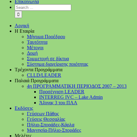
Επικοινωνία
Αρχική
Η Εταιρία
Μήνυμα Προέδρου
Ταυτότητα
Μέτοχοι
Δομή
Συμμετοχή σε δίκτυα
Σύστημα διαχείρισης ποιότητας
Τρέχοντα Προγράμματα
CLLD/LEADER
Παλαιά Προγράμματα
4η ΠΡΟΓΡΑΜΜΑΤΙΚΗ ΠΕΡΙΟΔΟΣ 2007 – 2013
Προσέγγιση LEADER
INTERREG IVC – Lake Admin
Άξονας 3 του ΠΑΑ
Εκδόσεις
Γεύσεων Πάθος
Γεύσεις Θεσσαλίας
Πήλιο-Σποράδες-Κάρλα
Μαγνησία-Πήλιο-Σποράδες
Μελέτες