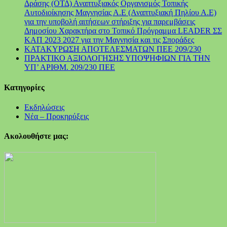
Δράσης (ΟΤΔ) Αναπτυξιακός Οργανισμός Τοπικής
Αυτοδιοίκησης Μαγνησίας Α.Ε (Αναπτυξιακή Πηλίου Α.Ε)
για την υποβολή αιτήσεων στήριξης για παρεμβάσεις
Δημοσίου Χαρακτήρα στο Τοπικό Πρόγραμμα LEADER ΣΣ
ΚΑΠ 2023 2027 για την Μαγνησία και τις Σποράδες
ΚΑΤΑΚΥΡΩΣΗ ΑΠΟΤΕΛΕΣΜΑΤΩΝ ΠΕΕ 209/230
ΠΡΑΚΤΙΚΟ ΑΞΙΟΛΟΓΗΣΗΣ ΥΠΟΨΗΦΙΩΝ ΓΙΑ ΤΗΝ
ΥΠ’ ΑΡΙΘΜ. 209/230 ΠΕΕ
Kατηγορίες
Εκδηλώσεις
Νέα – Προκηρύξεις
Ακολουθήστε μας: