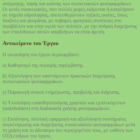
απόρριψης, ταφής και καύσης των συσκευασιών φυτοφαρμάκων.
Οι κενές συσκευασίες, που πολλές φορές καίγονται ή καταλήγουν
σε σημεία υδροληψίας, απελευθερώνουν τοξικές ουσίες, όπως
διοξίνες και φουράνια, με σοβαρές αρνητικές συνέπειες στο
περιβάλλον και στην υγεία των πολιτών, με την ανάγκη διαχείρισης
των επικίνδυνων αυτών αποβλήτων να είναι άμεση.
Αντικείμενο του Έργου
Η υλοποίηση του έργου περιλαμβάνει:
α) Καθορισμό της περιοχής παρέμβασης.
β) Αξιολόγηση των υφιστάμενων πρακτικών διαχείρισης
συσκευασιών φυτοφαρμάκων.
γ) Παραγωγή υλικού ενημέρωσης, προβολής και διάχυσης.
δ) Υλοποίηση ευαισθητοποίησης χρηστών και εμπλεκόμενων
(stakeholders) στη διαδικασία χρήσης φυτοφαρμάκων.
ε) Εκπόνηση, πιλοτική εφαρμογή και αξιολόγηση συστήματος
συγκέντρωσης και διαχείρισης συσκευασιών φυτοφαρμάκων μετά
τη χρήση και το άδειασμα του περιεχομένου τους, με ευθύνη των
ΟΤΔ εταίρων του έργου.