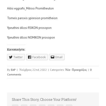
Aitisi eggrafis_Mitroo Promitheuton
Tomeis paroxis ypiresion promitheion
Ypeuthini dilosi fISIKON prosopon
Ypeuthini dilosi NOMIKON prosopon
Κοινοποιήστε:
Twitter
Facebook
Email
By
EAP
|
Νοέμβριος 22nd, 2022
|
Categories:
Νέα - Προκηρύξεις
|
0
Comments
Share This Story, Choose Your Platform!