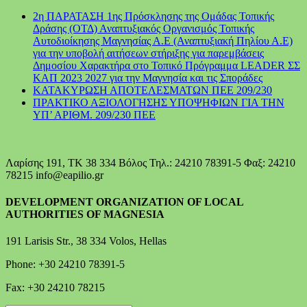
2η ΠΑΡΑΤΑΣΗ 1ης Πρόσκλησης της Ομάδας Τοπικής
Δράσης (ΟΤΔ) Αναπτυξιακός Οργανισμός Τοπικής
Αυτοδιοίκησης Μαγνησίας Α.Ε (Αναπτυξιακή Πηλίου Α.Ε)
για την υποβολή αιτήσεων στήριξης για παρεμβάσεις
Δημοσίου Χαρακτήρα στο Τοπικό Πρόγραμμα LEADER ΣΣ
ΚΑΠ 2023 2027 για την Μαγνησία και τις Σποράδες
ΚΑΤΑΚΥΡΩΣΗ ΑΠΟΤΕΛΕΣΜΑΤΩΝ ΠΕΕ 209/230
ΠΡΑΚΤΙΚΟ ΑΞΙΟΛΟΓΗΣΗΣ ΥΠΟΨΗΦΙΩΝ ΓΙΑ ΤΗΝ
ΥΠ’ ΑΡΙΘΜ. 209/230 ΠΕΕ
Λαρίσης 191, ΤΚ 38 334 Βόλος Τηλ.: 24210 78391-5 Φαξ: 24210
78215 info@eapilio.gr
DEVELOPMENT ORGANIZATION OF LOCAL
AUTHORITIES OF MAGNESIA
191 Larisis Str., 38 334 Volos, Hellas
Phone: +30 24210 78391-5
Fax: +30 24210 78215