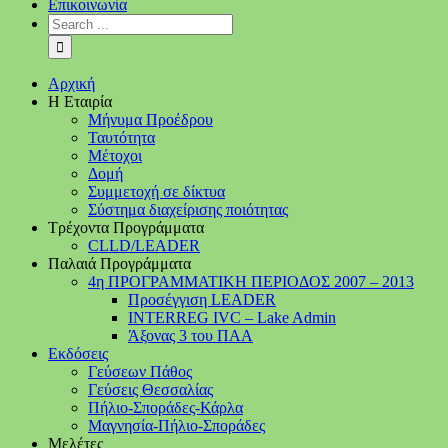
Επικοινωνία
Αρχική
Η Εταιρία
Μήνυμα Προέδρου
Ταυτότητα
Μέτοχοι
Δομή
Συμμετοχή σε δίκτυα
Σύστημα διαχείρισης ποιότητας
Τρέχοντα Προγράμματα
CLLD/LEADER
Παλαιά Προγράμματα
4η ΠΡΟΓΡΑΜΜΑΤΙΚΗ ΠΕΡΙΟΔΟΣ 2007 – 2013
Προσέγγιση LEADER
INTERREG IVC – Lake Admin
Άξονας 3 του ΠΑΑ
Εκδόσεις
Γεύσεων Πάθος
Γεύσεις Θεσσαλίας
Πήλιο-Σποράδες-Κάρλα
Μαγνησία-Πήλιο-Σποράδες
Μελέτες