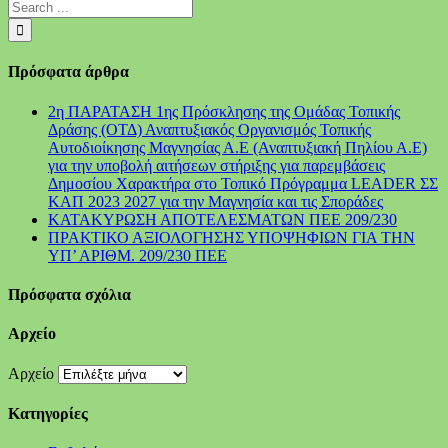
Πρόσφατα άρθρα
2η ΠΑΡΑΤΑΣΗ 1ης Πρόσκλησης της Ομάδας Τοπικής
Δράσης (ΟΤΔ) Αναπτυξιακός Οργανισμός Τοπικής
Αυτοδιοίκησης Μαγνησίας Α.Ε (Αναπτυξιακή Πηλίου Α.Ε)
για την υποβολή αιτήσεων στήριξης για παρεμβάσεις
Δημοσίου Χαρακτήρα στο Τοπικό Πρόγραμμα LEADER ΣΣ
ΚΑΠ 2023 2027 για την Μαγνησία και τις Σποράδες
ΚΑΤΑΚΥΡΩΣΗ ΑΠΟΤΕΛΕΣΜΑΤΩΝ ΠΕΕ 209/230
ΠΡΑΚΤΙΚΟ ΑΞΙΟΛΟΓΗΣΗΣ ΥΠΟΨΗΦΙΩΝ ΓΙΑ ΤΗΝ
ΥΠ’ ΑΡΙΘΜ. 209/230 ΠΕΕ
Πρόσφατα σχόλια
Αρχείο
Αρχείο
Kατηγορίες