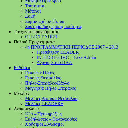
Μήνυμα Προέδρου
Ταυτότητα
Μέτοχοι
Δομή
Συμμετοχή σε δίκτυα
Σύστημα διαχείρισης ποιότητας
Τρέχοντα Προγράμματα
CLLD/LEADER
Παλαιά Προγράμματα
4η ΠΡΟΓΡΑΜΜΑΤΙΚΗ ΠΕΡΙΟΔΟΣ 2007 – 2013
Προσέγγιση LEADER
INTERREG IVC – Lake Admin
Άξονας 3 του ΠΑΑ
Εκδόσεις
Γεύσεων Πάθος
Γεύσεις Θεσσαλίας
Πήλιο-Σποράδες-Κάρλα
Μαγνησία-Πήλιο-Σποράδες
Μελέτες
Μελέτες Δικτύου Θεσσαλίας
Μελέτες LEADER+
Ανακοινώσεις
Νέα – Προκηρύξεις
Εκδηλώσεις – Φωτογραφίες
Χρήσιμοι Σύνδεσμοι