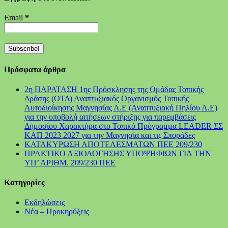
Email
*
Πρόσφατα άρθρα
2η ΠΑΡΑΤΑΣΗ 1ης Πρόσκλησης της Ομάδας Τοπικής
Δράσης (ΟΤΔ) Αναπτυξιακός Οργανισμός Τοπικής
Αυτοδιοίκησης Μαγνησίας Α.Ε (Αναπτυξιακή Πηλίου Α.Ε)
για την υποβολή αιτήσεων στήριξης για παρεμβάσεις
Δημοσίου Χαρακτήρα στο Τοπικό Πρόγραμμα LEADER ΣΣ
ΚΑΠ 2023 2027 για την Μαγνησία και τις Σποράδες
ΚΑΤΑΚΥΡΩΣΗ ΑΠΟΤΕΛΕΣΜΑΤΩΝ ΠΕΕ 209/230
ΠΡΑΚΤΙΚΟ ΑΞΙΟΛΟΓΗΣΗΣ ΥΠΟΨΗΦΙΩΝ ΓΙΑ ΤΗΝ
ΥΠ’ ΑΡΙΘΜ. 209/230 ΠΕΕ
Kατηγορίες
Εκδηλώσεις
Νέα – Προκηρύξεις