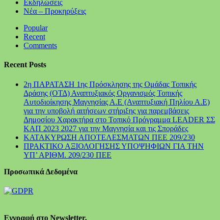
Εκδηλώσεις
Νέα – Προκηρύξεις
Popular
Recent
Comments
Recent Posts
2η ΠΑΡΑΤΑΣΗ 1ης Πρόσκλησης της Ομάδας Τοπικής
Δράσης (ΟΤΔ) Αναπτυξιακός Οργανισμός Τοπικής
Αυτοδιοίκησης Μαγνησίας Α.Ε (Αναπτυξιακή Πηλίου Α.Ε)
για την υποβολή αιτήσεων στήριξης για παρεμβάσεις
Δημοσίου Χαρακτήρα στο Τοπικό Πρόγραμμα LEADER ΣΣ
ΚΑΠ 2023 2027 για την Μαγνησία και τις Σποράδες
ΚΑΤΑΚΥΡΩΣΗ ΑΠΟΤΕΛΕΣΜΑΤΩΝ ΠΕΕ 209/230
ΠΡΑΚΤΙΚΟ ΑΞΙΟΛΟΓΗΣΗΣ ΥΠΟΨΗΦΙΩΝ ΓΙΑ ΤΗΝ
ΥΠ’ ΑΡΙΘΜ. 209/230 ΠΕΕ
Προσωπικά Δεδομένα
Εγγραφή στο Newsletter.