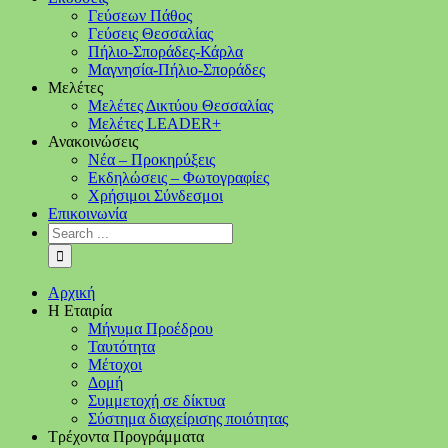
Γεύσεων Πάθος
Γεύσεις Θεσσαλίας
Πήλιο-Σποράδες-Κάρλα
Μαγνησία-Πήλιο-Σποράδες
Μελέτες
Μελέτες Δικτύου Θεσσαλίας
Μελέτες LEADER+
Ανακοινώσεις
Νέα – Προκηρύξεις
Εκδηλώσεις – Φωτογραφίες
Χρήσιμοι Σύνδεσμοι
Επικοινωνία
Αρχική
Η Εταιρία
Μήνυμα Προέδρου
Ταυτότητα
Μέτοχοι
Δομή
Συμμετοχή σε δίκτυα
Σύστημα διαχείρισης ποιότητας
Τρέχοντα Προγράμματα