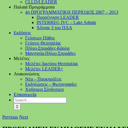
CLLD/LEADER
Παλαιά Προγράμματα
4η ΠΡΟΓΡΑΜΜΑΤΙΚΗ ΠΕΡΙΟΔΟΣ 2007 – 2013
Προσέγγιση LEADER
INTERREG IVC – Lake Admin
Άξονας 3 του ΠΑΑ
Εκδόσεις
Γεύσεων Πάθος
Γεύσεις Θεσσαλίας
Πήλιο-Σποράδες-Κάρλα
Μαγνησία-Πήλιο-Σποράδες
Μελέτες
Μελέτες Δικτύου Θεσσαλίας
Μελέτες LEADER+
Ανακοινώσεις
Νέα – Προκηρύξεις
Εκδηλώσεις – Φωτογραφίες
Χρήσιμοι Σύνδεσμοι
Επικοινωνία
Previous
Next