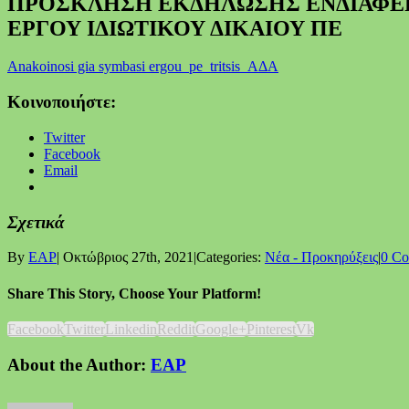
ΠΡΟΣΚΛΗΣΗ ΕΚΔΗΛΩΣΗΣ ΕΝΔΙΑΦΕ
ΕΡΓΟΥ ΙΔΙΩΤΙΚΟΥ ΔΙΚΑΙΟΥ ΠΕ
Anakoinosi gia symbasi ergou_pe_tritsis_ΑΔΑ
Κοινοποιήστε:
Twitter
Facebook
Email
Σχετικά
By
EAP
|
Οκτώβριος 27th, 2021
|
Categories:
Νέα - Προκηρύξεις
|
0 C
Share This Story, Choose Your Platform!
Facebook
Twitter
Linkedin
Reddit
Google+
Pinterest
Vk
About the Author:
EAP