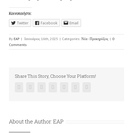
Κοινοποιήστε:
Twitter
Facebook
Email
By
EAP
|
Ιανουάριος 16th, 2025
|
Categories:
Νέα - Προκηρύξεις
|
0
Comments
Share This Story, Choose Your Platform!
Facebook
Twitter
Linkedin
Reddit
Google+
Pinterest
Vk
About the Author:
EAP