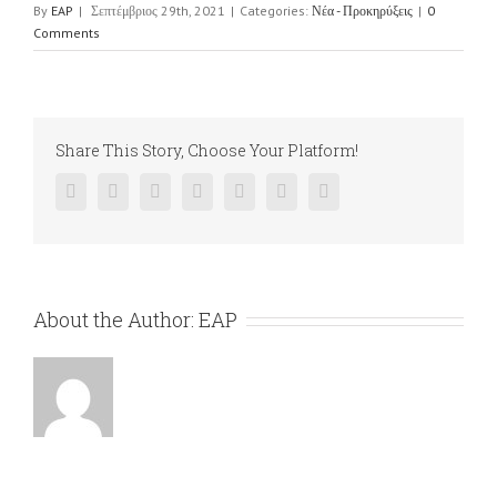
By
EAP
|
Σεπτέμβριος 29th, 2021
|
Categories:
Νέα - Προκηρύξεις
|
0
Comments
Share This Story, Choose Your Platform!
Facebook
Twitter
Linkedin
Reddit
Google+
Pinterest
Vk
About the Author:
EAP