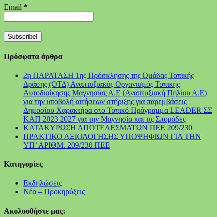
Email
*
Πρόσφατα άρθρα
2η ΠΑΡΑΤΑΣΗ 1ης Πρόσκλησης της Ομάδας Τοπικής
Δράσης (ΟΤΔ) Αναπτυξιακός Οργανισμός Τοπικής
Αυτοδιοίκησης Μαγνησίας Α.Ε (Αναπτυξιακή Πηλίου Α.Ε)
για την υποβολή αιτήσεων στήριξης για παρεμβάσεις
Δημοσίου Χαρακτήρα στο Τοπικό Πρόγραμμα LEADER ΣΣ
ΚΑΠ 2023 2027 για την Μαγνησία και τις Σποράδες
ΚΑΤΑΚΥΡΩΣΗ ΑΠΟΤΕΛΕΣΜΑΤΩΝ ΠΕΕ 209/230
ΠΡΑΚΤΙΚΟ ΑΞΙΟΛΟΓΗΣΗΣ ΥΠΟΨΗΦΙΩΝ ΓΙΑ ΤΗΝ
ΥΠ’ ΑΡΙΘΜ. 209/230 ΠΕΕ
Kατηγορίες
Εκδηλώσεις
Νέα – Προκηρύξεις
Ακολουθήστε μας: