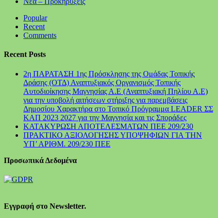
Νέα – Προκηρύξεις
Popular
Recent
Comments
Recent Posts
2η ΠΑΡΑΤΑΣΗ 1ης Πρόσκλησης της Ομάδας Τοπικής
Δράσης (ΟΤΔ) Αναπτυξιακός Οργανισμός Τοπικής
Αυτοδιοίκησης Μαγνησίας Α.Ε (Αναπτυξιακή Πηλίου Α.Ε)
για την υποβολή αιτήσεων στήριξης για παρεμβάσεις
Δημοσίου Χαρακτήρα στο Τοπικό Πρόγραμμα LEADER ΣΣ
ΚΑΠ 2023 2027 για την Μαγνησία και τις Σποράδες
ΚΑΤΑΚΥΡΩΣΗ ΑΠΟΤΕΛΕΣΜΑΤΩΝ ΠΕΕ 209/230
ΠΡΑΚΤΙΚΟ ΑΞΙΟΛΟΓΗΣΗΣ ΥΠΟΨΗΦΙΩΝ ΓΙΑ ΤΗΝ
ΥΠ’ ΑΡΙΘΜ. 209/230 ΠΕΕ
Προσωπικά Δεδομένα
Εγγραφή στο Newsletter.