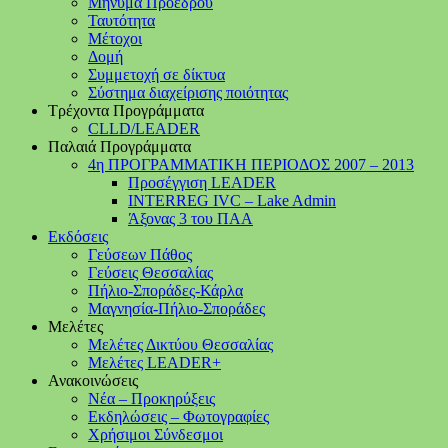
Μήνυμα Προέδρου
Ταυτότητα
Μέτοχοι
Δομή
Συμμετοχή σε δίκτυα
Σύστημα διαχείρισης ποιότητας
Τρέχοντα Προγράμματα
CLLD/LEADER
Παλαιά Προγράμματα
4η ΠΡΟΓΡΑΜΜΑΤΙΚΗ ΠΕΡΙΟΔΟΣ 2007 – 2013
Προσέγγιση LEADER
INTERREG IVC – Lake Admin
Άξονας 3 του ΠΑΑ
Εκδόσεις
Γεύσεων Πάθος
Γεύσεις Θεσσαλίας
Πήλιο-Σποράδες-Κάρλα
Μαγνησία-Πήλιο-Σποράδες
Μελέτες
Μελέτες Δικτύου Θεσσαλίας
Μελέτες LEADER+
Ανακοινώσεις
Νέα – Προκηρύξεις
Εκδηλώσεις – Φωτογραφίες
Χρήσιμοι Σύνδεσμοι