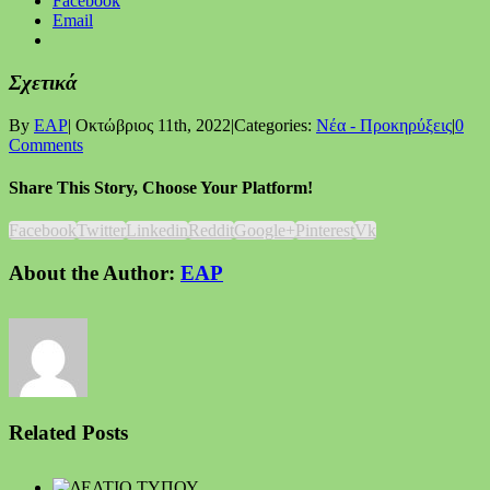
Facebook
Email
Σχετικά
By
EAP
|
Οκτώβριος 11th, 2022
|
Categories:
Νέα - Προκηρύξεις
|
0
Comments
Share This Story, Choose Your Platform!
Facebook
Twitter
Linkedin
Reddit
Google+
Pinterest
Vk
About the Author:
EAP
Related Posts