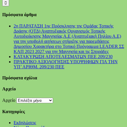
Πρόσφατα άρθρα
2η ΠΑΡΑΤΑΣΗ 1ης Πρόσκλησης της Ομάδας Τοπικής
Δράσης (ΟΤΔ) Αναπτυξιακός Οργανισμός Τοπικής
Αυτοδιοίκησης Μαγνησίας Α.Ε (Αναπτυξιακή Πηλίου Α.Ε)
για την υποβολή αιτήσεων στήριξης για παρεμβάσεις
Δημοσίου Χαρακτήρα στο Τοπικό Πρόγραμμα LEADER ΣΣ
ΚΑΠ 2023 2027 για την Μαγνησία και τις Σποράδες
ΚΑΤΑΚΥΡΩΣΗ ΑΠΟΤΕΛΕΣΜΑΤΩΝ ΠΕΕ 209/230
ΠΡΑΚΤΙΚΟ ΑΞΙΟΛΟΓΗΣΗΣ ΥΠΟΨΗΦΙΩΝ ΓΙΑ ΤΗΝ
ΥΠ’ ΑΡΙΘΜ. 209/230 ΠΕΕ
Πρόσφατα σχόλια
Αρχείο
Αρχείο
Kατηγορίες
Εκδηλώσεις