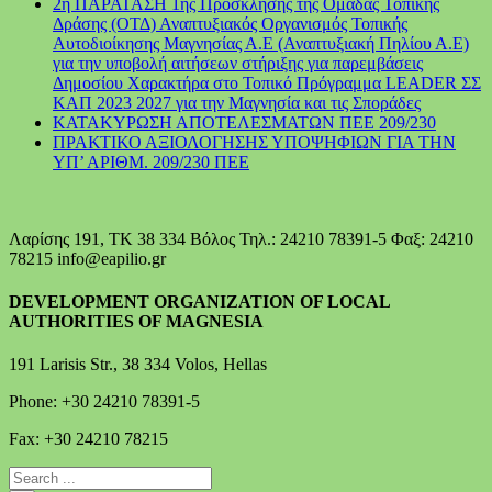
2η ΠΑΡΑΤΑΣΗ 1ης Πρόσκλησης της Ομάδας Τοπικής
Δράσης (ΟΤΔ) Αναπτυξιακός Οργανισμός Τοπικής
Αυτοδιοίκησης Μαγνησίας Α.Ε (Αναπτυξιακή Πηλίου Α.Ε)
για την υποβολή αιτήσεων στήριξης για παρεμβάσεις
Δημοσίου Χαρακτήρα στο Τοπικό Πρόγραμμα LEADER ΣΣ
ΚΑΠ 2023 2027 για την Μαγνησία και τις Σποράδες
ΚΑΤΑΚΥΡΩΣΗ ΑΠΟΤΕΛΕΣΜΑΤΩΝ ΠΕΕ 209/230
ΠΡΑΚΤΙΚΟ ΑΞΙΟΛΟΓΗΣΗΣ ΥΠΟΨΗΦΙΩΝ ΓΙΑ ΤΗΝ
ΥΠ’ ΑΡΙΘΜ. 209/230 ΠΕΕ
Λαρίσης 191, ΤΚ 38 334 Βόλος Τηλ.: 24210 78391-5 Φαξ: 24210
78215 info@eapilio.gr
DEVELOPMENT ORGANIZATION OF LOCAL
AUTHORITIES OF MAGNESIA
191 Larisis Str., 38 334 Volos, Hellas
Phone: +30 24210 78391-5
Fax: +30 24210 78215