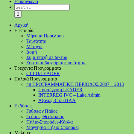
Επικοινωνία
Αρχική
Η Εταιρία
Μήνυμα Προέδρου
Ταυτότητα
Μέτοχοι
Δομή
Συμμετοχή σε δίκτυα
Σύστημα διαχείρισης ποιότητας
Τρέχοντα Προγράμματα
CLLD/LEADER
Παλαιά Προγράμματα
4η ΠΡΟΓΡΑΜΜΑΤΙΚΗ ΠΕΡΙΟΔΟΣ 2007 – 2013
Προσέγγιση LEADER
INTERREG IVC – Lake Admin
Άξονας 3 του ΠΑΑ
Εκδόσεις
Γεύσεων Πάθος
Γεύσεις Θεσσαλίας
Πήλιο-Σποράδες-Κάρλα
Μαγνησία-Πήλιο-Σποράδες
Μελέτες