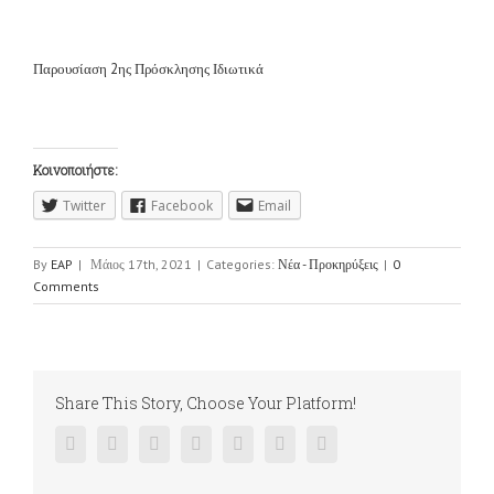
Παρουσίαση 2ης Πρόσκλησης Ιδιωτικά
Κοινοποιήστε:
Twitter
Facebook
Email
By
EAP
|
Μάιος 17th, 2021
|
Categories:
Νέα - Προκηρύξεις
|
0
Comments
Share This Story, Choose Your Platform!
Facebook
Twitter
Linkedin
Reddit
Google+
Pinterest
Vk