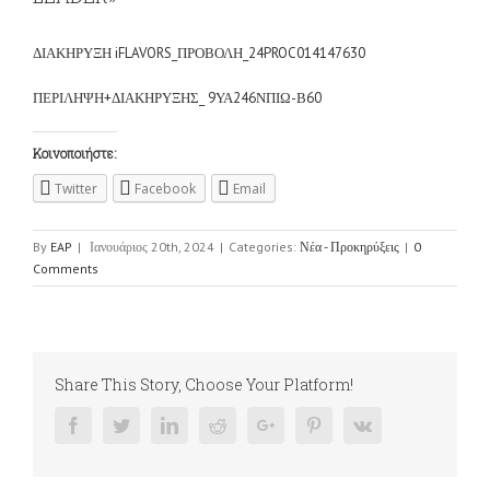
ΔΙΑΚΗΡΥΞΗ iFLAVORS_ΠΡΟΒΟΛΗ_24PROC014147630
ΠΕΡΙΛΗΨΗ+ΔΙΑΚΗΡΥΞΗΣ_ 9ΥΑ246ΝΠΙΩ-Β60
Κοινοποιήστε:
Twitter
Facebook
Email
By
EAP
|
Ιανουάριος 20th, 2024
|
Categories:
Νέα - Προκηρύξεις
|
0
Comments
Share This Story, Choose Your Platform!
Facebook
Twitter
Linkedin
Reddit
Google+
Pinterest
Vk