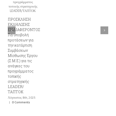
ΜΙΣ
ΕΡΓ
Ιούνιο
ΠΡΟΣΚΛΗΣΗ
0 Co
ΕΚΔΗΛΩΣΗΣ
ΕΝΔΙΑΦΕΡΟΝΤΟΣ
Για υποβολή
προτάσεων για
την κατάρτιση
Συμβάσεων
Μίσθωσης Έργου
(Σ.Μ.Ε.) για τις
ανάγκες του
προγράμματος
τοπικής
στρατηγικής
LEADER/
ΤΑΠΤΟΚ
Αύγουστος 8th, 2025
|
0 Comments