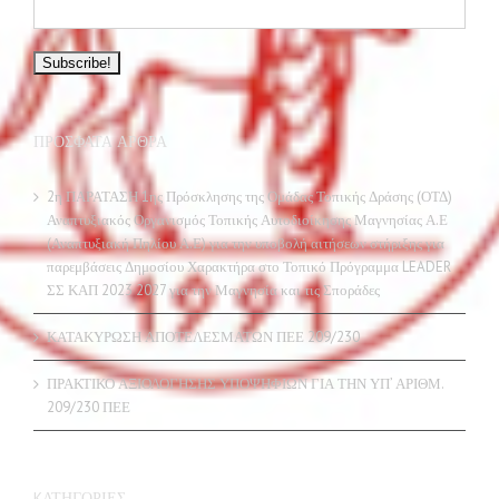
ΠΡΌΣΦΑΤΑ ΆΡΘΡΑ
2η ΠΑΡΑΤΑΣΗ 1ης Πρόσκλησης της Ομάδας Τοπικής Δράσης (ΟΤΔ)
Αναπτυξιακός Οργανισμός Τοπικής Αυτοδιοίκησης Μαγνησίας Α.Ε
(Αναπτυξιακή Πηλίου Α.Ε) για την υποβολή αιτήσεων στήριξης για
παρεμβάσεις Δημοσίου Χαρακτήρα στο Τοπικό Πρόγραμμα LEADER
ΣΣ ΚΑΠ 2023 2027 για την Μαγνησία και τις Σποράδες
ΚΑΤΑΚΥΡΩΣΗ ΑΠΟΤΕΛΕΣΜΑΤΩΝ ΠΕΕ 209/230
ΠΡΑΚΤΙΚΟ ΑΞΙΟΛΟΓΗΣΗΣ ΥΠΟΨΗΦΙΩΝ ΓΙΑ ΤΗΝ ΥΠ’ ΑΡΙΘΜ.
209/230 ΠΕΕ
KΑΤΗΓΟΡΊΕΣ
Εκδηλώσεις