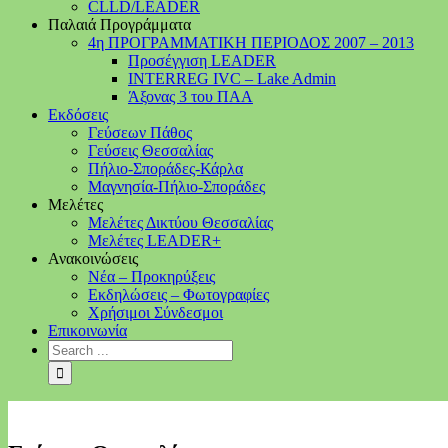
CLLD/LEADER
Παλαιά Προγράμματα
4η ΠΡΟΓΡΑΜΜΑΤΙΚΗ ΠΕΡΙΟΔΟΣ 2007 – 2013
Προσέγγιση LEADER
INTERREG IVC – Lake Admin
Άξονας 3 του ΠΑΑ
Εκδόσεις
Γεύσεων Πάθος
Γεύσεις Θεσσαλίας
Πήλιο-Σποράδες-Κάρλα
Μαγνησία-Πήλιο-Σποράδες
Μελέτες
Μελέτες Δικτύου Θεσσαλίας
Μελέτες LEADER+
Ανακοινώσεις
Νέα – Προκηρύξεις
Εκδηλώσεις – Φωτογραφίες
Χρήσιμοι Σύνδεσμοι
Επικοινωνία