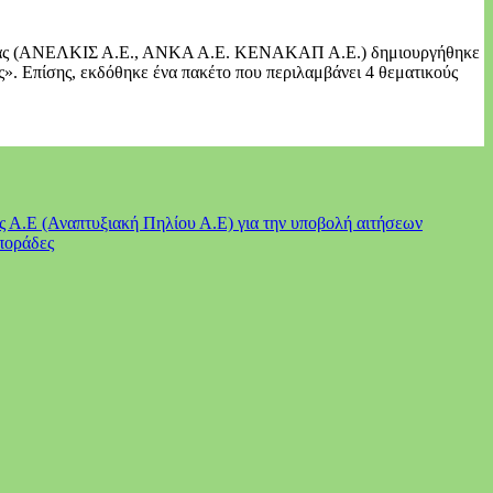
σσαλίας (ΑΝΕΛΚΙΣ Α.Ε., ΑΝΚΑ Α.Ε. ΚΕΝΑΚΑΠ Α.Ε.) δημιουργήθηκε
ς». Επίσης, εκδόθηκε ένα πακέτο που περιλαμβάνει 4 θεματικούς
Α.Ε (Αναπτυξιακή Πηλίου Α.Ε) για την υποβολή αιτήσεων
ποράδες