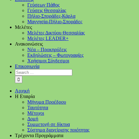
Γεύσεων Πάθος
Γεύσεις Θεσσαλίας
Πήλιο-Σποράδες-Κάρλα
Μαγνησία-Πήλιο-Σποράδες
Μελέτες
Μελέτες Δικτύου Θεσσαλίας
Μελέτες LEADER+
Ανακοινώσεις
Νέα – Προκηρύξεις
Εκδηλώσεις – Φωτογραφίες
Χρήσιμοι Σύνδεσμοι
Επικοινωνία
Αρχική
Η Εταιρία
Μήνυμα Προέδρου
Ταυτότητα
Μέτοχοι
Δομή
Συμμετοχή σε δίκτυα
Σύστημα διαχείρισης ποιότητας
Τρέχοντα Προγράμματα