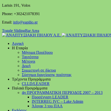
Larisis 191, Volos
Phone: +302421078391
Email:
info@eapilio.gr
Toggle SlidingBar Area
Αρχική
Η Εταιρία
Μήνυμα Προέδρου
Ταυτότητα
Μέτοχοι
Δομή
Συμμετοχή σε δίκτυα
Σύστημα διαχείρισης ποιότητας
Τρέχοντα Προγράμματα
CLLD/LEADER
Παλαιά Προγράμματα
4η ΠΡΟΓΡΑΜΜΑΤΙΚΗ ΠΕΡΙΟΔΟΣ 2007 – 2013
Προσέγγιση LEADER
INTERREG IVC – Lake Admin
Άξονας 3 του ΠΑΑ
Εκδόσεις