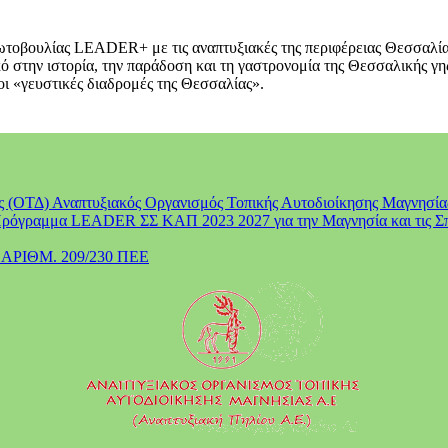
ς Πρωτοβουλίας LEADER+ με τις αναπτυξιακές της περιφέρειας Θε
κό στην ιστορία, την παράδοση και τη γαστρονομία της Θεσσαλικής γη
οι «γευστικές διαδρομές της Θεσσαλίας».
ΟΤΔ) Αναπτυξιακός Οργανισμός Τοπικής Αυτοδιοίκησης Μαγνησίας 
 Πρόγραμμα LEADER ΣΣ ΚΑΠ 2023 2027 για την Μαγνησία και τις Σ
ΡΙΘΜ. 209/230 ΠΕΕ