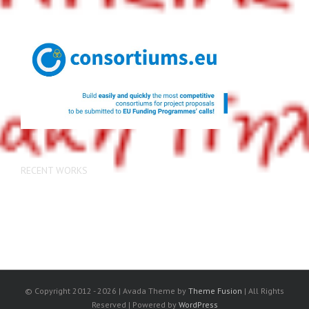
RECENT WORKS
© Copyright 2012 -
2026 | Avada Theme by
Theme Fusion
| All Rights
Reserved | Powered by
WordPress
Facebook
Rss
Twitter
Vimeo
Instagram
Pinterest
Dribbble