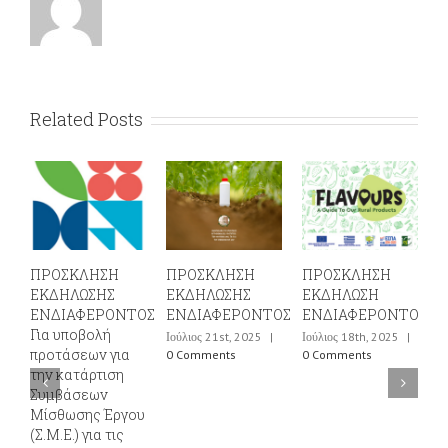
Related Posts
ΚΛΗΣΗ
ΠΡΟΣΚΛΗΣΗ
ΠΡΟΣΚΛΗΣΗ
ΠΡΟΣΚΛΗΣ
ΛΩΣΗΣ
ΕΚΔΗΛΩΣΗΣ
ΕΚΔΗΛΩΣΗ
ΕΚΔΗΛΩΣΗ
ΑΦΕΡΟΝΤΟΣ
ΕΝΔΙΑΦΕΡΟΝΤΟΣ
ΕΝΔΙΑΦΕΡΟΝΤΟΣ
ΕΝΔΙΑΦΕΡ
ποβολή
ΓΙΑ ΣΥΜΒΑ
Ιούλιος 21st, 2025
|
Ιούλιος 18th, 2025
|
σεων για
ΜΙΣΘΩΣΗΣ
0 Comments
0 Comments
ατάρτιση
ΕΡΓΟΥ
άσεων
Ιούνιος 10th, 2
ωσης Έργου
0 Comments
.) για τις