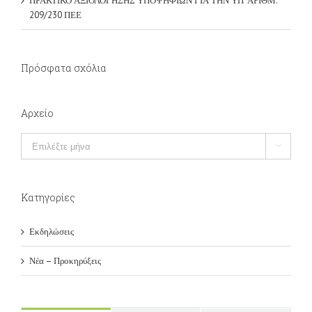
Πρόσφατα σχόλια
Αρχείο
Αρχείο

Kατηγορίες
Εκδηλώσεις
Νέα – Προκηρύξεις
Popular
Recent
Comments
Πρόσκληση εκδήλωσης ενδιαφέροντος για σύναψη σύμβασης
μίσθωσης έργου