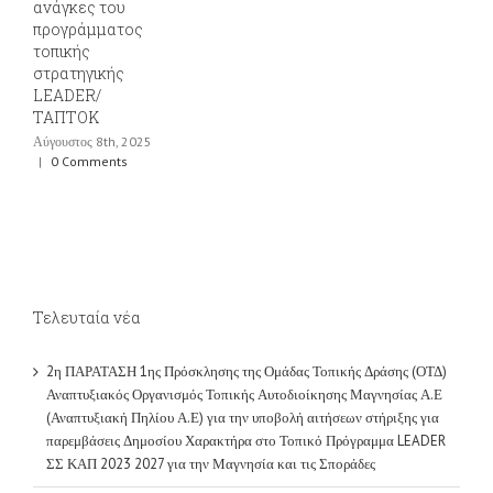
ες του
ράμματος
ής
ηγικής
ER/
ΟΚ
ος 8th, 2025
omments
Τελευταία νέα
2η ΠΑΡΑΤΑΣΗ 1ης Πρόσκλησης της Ομάδας Τοπικής Δράσης (ΟΤΔ)
Αναπτυξιακός Οργανισμός Τοπικής Αυτοδιοίκησης Μαγνησίας Α.Ε
(Αναπτυξιακή Πηλίου Α.Ε) για την υποβολή αιτήσεων στήριξης για
παρεμβάσεις Δημοσίου Χαρακτήρα στο Τοπικό Πρόγραμμα LEADER
ΣΣ ΚΑΠ 2023 2027 για την Μαγνησία και τις Σποράδες
ΚΑΤΑΚΥΡΩΣΗ ΑΠΟΤΕΛΕΣΜΑΤΩΝ ΠΕΕ 209/230
ΠΡΑΚΤΙΚΟ ΑΞΙΟΛΟΓΗΣΗΣ ΥΠΟΨΗΦΙΩΝ ΓΙΑ ΤΗΝ ΥΠ’ ΑΡΙΘΜ.
209/230 ΠΕΕ