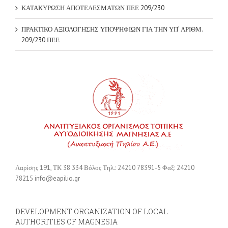
Λαρίσης 191, ΤΚ 38 334 Βόλος Τηλ.: 24210 78391-5 Φαξ: 24210
78215 info@eapilio.gr
DEVELOPMENT ORGANIZATION OF LOCAL
AUTHORITIES OF MAGNESIA
191 Larisis Str., 38 334 Volos, Hellas
Phone: +30 24210 78391-5
Fax: +30 24210 78215