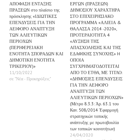
ΑΠΟΦΑΣΗ ΕΝΤΑΞΗΣ
ΕΡΓΩΝ (ΠΡΑΞΕΩΝ)
ΠΡΑΞΕΩΝ στο πλαίσιο της
ΔΗΜΟΣΙΟΥ ΧΑΡΑΧΤΗΡΑ
πρόσκλησης «ΙΔΙΩΤΙΚΕΣ
ΣΤΟ ΕΠΙΧΕΙΡΗΣΙΑΚΟ
ΕΠΕΝΔΥΣΕΙΣ ΓΙΑ ΤΗΝ
ΠΡΟΓΡΑΜΜΑ «ΑΛΙΕΙΑ &
ΑΕΙΦΟΡΟ ΑΝΑΠΤΥΞΗ
ΘΑΛΑΣΣΑ 2014 -2020»,
ΤΩΝ ΑΛΙΕΥΤΙΚΩΝ
ΠΡΟΤΕΡΑΙΟΤΗΤΑ 4
ΠΕΡΙΟΧΩΝ
«ΑΥΞΗΣΗ ΤΗΣ
(ΠΕΡΙΦΕΡΕΙΑΚΗ
ΑΠΑΣΧΟΛΗΣΗΣ ΚΑΙ ΤΗΣ
ΕΝΟΤΗΤΑ ΣΠΟΡΑΔΩΝ ΚΑΙ
ΕΔΑΦΙΚΗΣ ΣΥΝΟΧΗΣ» H
ΔΗΜΟΤΙΚΗ ΕΝΟΤΗΤΑ
ΟΠΟΙΑ
ΤΡΙΚΕΡΙΟΥ)»
ΣΥΓΧΡΗΜΑΤΟΔΟΤΕΙΤΑΙ
11/10/2022
ΑΠΟ ΤΟ ΕΤΘΑ, ΜΕ ΤΙΤΛΟ:
σε "Νέα - Προκηρύξεις"
«ΔΗΜΟΣΙΕΣ ΕΠΕΝΔΥΣΕΙΣ
ΓΙΑ ΤΗΝ ΑΕΙΦΟΡΟ
ΑΝΑΠΤΥΞΗ ΤΩΝ
ΑΛΙΕΥΤΙΚΩΝ ΠΕΡΙΟΧΩΝ»
(Μέτρο 8.3.3: Άρ. 63.1 του
Καν. 508/2014 ‘Εφαρμογή
στρατηγικών τοπικής
ανάπτυξης με πρωτοβουλία
των τοπικών κοινοτήτων)
24/04/2020