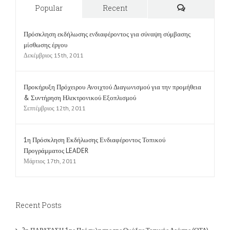
Δεκέμβριος 15th, 2011
Προκήρυξη Πρόχειρου Ανοιχτού Διαγωνισμού για την προμήθεια
& Συντήρηση Ηλεκτρονικού Εξοπλισμού
Σεπτέμβριος 12th, 2011
1η Πρόσκληση Εκδήλωσης Ενδιαφέροντος Τοπικού
Προγράμματος LEADER
Μάρτιος 17th, 2011
Recent Posts
2η ΠΑΡΑΤΑΣΗ 1ης Πρόσκλησης της Ομάδας Τοπικής Δράσης (ΟΤΔ)
Αναπτυξιακός Οργανισμός Τοπικής Αυτοδιοίκησης Μαγνησίας Α.Ε
(Αναπτυξιακή Πηλίου Α.Ε) για την υποβολή αιτήσεων στήριξης για
παρεμβάσεις Δημοσίου Χαρακτήρα στο Τοπικό Πρόγραμμα LEADER
ΣΣ ΚΑΠ 2023 2027 για την Μαγνησία και τις Σποράδες