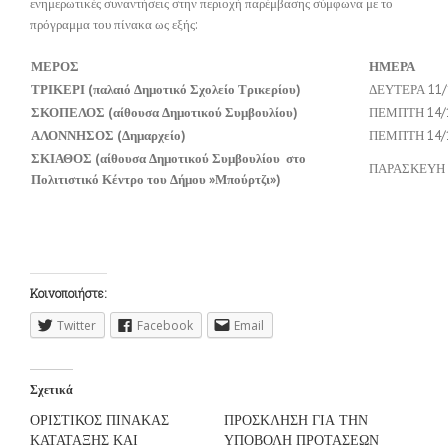
ενημερωτικές συναντήσεις στην περιοχή παρέμβασης σύμφωνα με το
πρόγραμμα του πίνακα ως εξής:
ΜΕΡΟΣ
ΗΜΕΡΑ
ΤΡΙΚΕΡΙ (παλαιό Δημοτικό Σχολείο Τρικερίου)
ΔΕΥΤΕΡΑ 11/
ΣΚΟΠΕΛΟΣ (αίθουσα Δημοτικού Συμβουλίου)
ΠΕΜΠΤΗ 14/
ΑΛΟΝΝΗΣΟΣ (Δημαρχείο)
ΠΕΜΠΤΗ 14/
ΣΚΙΑΘΟΣ (αίθουσα Δημοτικού Συμβουλίου στο
ΠΑΡΑΣΚΕΥΗ 
Πολιτιστικό Κέντρο του Δήμου »Μπούρτζι»)
Κοινοποιήστε:
Twitter
Facebook
Email
Σχετικά
ΟΡΙΣΤΙΚΟΣ ΠΙΝΑΚΑΣ
ΠΡΟΣΚΛΗΣΗ ΓΙΑ ΤΗΝ
ΚΑΤΑΤΑΞΗΣ ΚΑΙ
ΥΠΟΒΟΛΗ ΠΡΟΤΑΣΕΩΝ