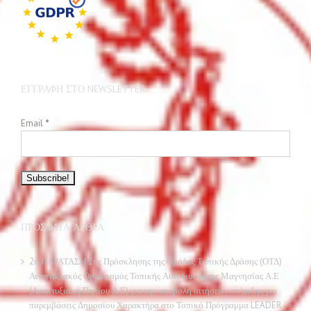
ΕΓΓΡΑΦΉ ΣΤΟ NEWSLETTER.
Email
*
ΠΡΌΣΦΑΤΑ ΆΡΘΡΑ
2η ΠΑΡΑΤΑΣΗ 1ης Πρόσκλησης της Ομάδας Τοπικής Δράσης (ΟΤΔ)
Αναπτυξιακός Οργανισμός Τοπικής Αυτοδιοίκησης Μαγνησίας Α.Ε
(Αναπτυξιακή Πηλίου Α.Ε) για την υποβολή αιτήσεων στήριξης για
παρεμβάσεις Δημοσίου Χαρακτήρα στο Τοπικό Πρόγραμμα LEADER
ΣΣ ΚΑΠ 2023 2027 για την Μαγνησία και τις Σποράδες
ΚΑΤΑΚΥΡΩΣΗ ΑΠΟΤΕΛΕΣΜΑΤΩΝ ΠΕΕ 209/230